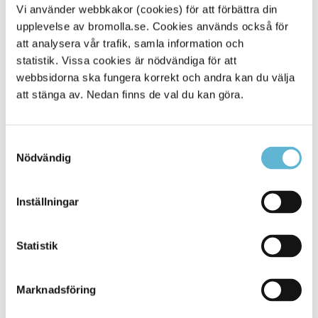
https://civil.se
och kostnaden är 175 kronor för första
Vi använder webbkakor (cookies) för att förbättra din
året.
upplevelse av bromolla.se. Cookies används också för
att analysera vår trafik, samla information och
Utbildningen innefattar 8 utbildningspass på vardera 4
statistik. Vissa cookies är nödvändiga för att
timmar. Dessa genomförs på våren 2025 och är på
kvällstid. Vi bjuder på fika och du får ersättning för resor.
webbsidorna ska fungera korrekt och andra kan du välja
att stänga av. Nedan finns de val du kan göra.
Plats och tid för informationsträff
För mer information är du välkommen till en
Samtyckesval
informationsträff på Bromölla kommun. Träffen är tisdagen
Nödvändig
den 8 april mellan klockan 18.00 och 20.00.
Utbildningssal är A-salen i Kommunhuset, Storgatan 48.
Inställningar
Anmäl ditt intresse
Statistik
Marknadsföring
Sidan senast uppdaterad:
den 8 April 2025