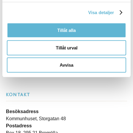
Tipsa och dela sidan
Visa detaljer
Kommentera
Tillåt alla
Skriv ut
Tillåt urval
Avvisa
KONTAKT
Besöksadress
Kommunhuset, Storgatan 48
Postadress
Box 18, 295 21 Bromölla