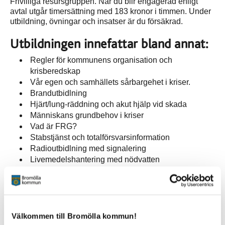
Frivilliga resursgruppen. När du blir engagerad enligt
avtal utgår timersättning med 183 kronor i timmen. Under
utbildning, övningar och insatser är du försäkrad.
Utbildningen innefattar bland annat:
Regler för kommunens organisation och
krisberedskap
Vår egen och samhällets sårbargehet i kriser.
Brandutbidlning
Hjärt/lung-räddning och akut hjälp vid skada
Människans grundbehov i kriser
Vad är FRG?
Stabstjänst och totalförsvarsinformation
Radioutbidlning med signalering
Livemedelshantering med nödvatten
Metoder att ta hand om spontana frivilliga
För deltagande krävs medlemskap i en frivillig
organisation. Vi ser därför att du gärna blir medlem i
Välkommen till Bromölla kommun!
Civilförsvarsförbindet, anmälan görs via vår hemsida