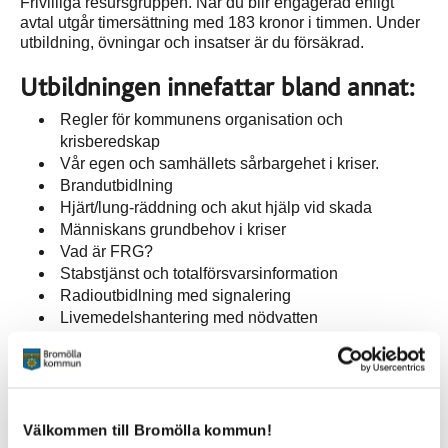
Frivilliga resursgruppen. När du blir engagerad enligt
avtal utgår timersättning med 183 kronor i timmen. Under
utbildning, övningar och insatser är du försäkrad.
Utbildningen innefattar bland annat:
Regler för kommunens organisation och
krisberedskap
Vår egen och samhällets sårbargehet i kriser.
Brandutbidlning
Hjärt/lung-räddning och akut hjälp vid skada
Människans grundbehov i kriser
Vad är FRG?
Stabstjänst och totalförsvarsinformation
Radioutbidlning med signalering
Livemedelshantering med nödvatten
Metoder att ta hand om spontana frivilliga
För deltagande krävs medlemskap i en frivillig
organisation. Vi ser därför att du gärna blir medlem i
Välkommen till Bromölla kommun!
Civilförsvarsförbindet, anmälan görs via vår hemsida