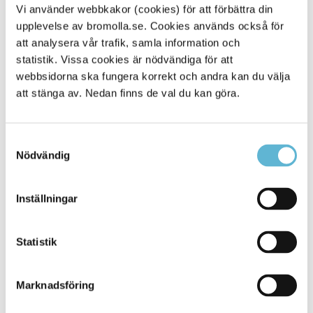
https://civil.se
och kostnaden är 175 kronor för första
Vi använder webbkakor (cookies) för att förbättra din
året.
upplevelse av bromolla.se. Cookies används också för
att analysera vår trafik, samla information och
Utbildningen innefattar 8 utbildningspass på vardera 4
statistik. Vissa cookies är nödvändiga för att
timmar. Dessa genomförs på våren 2025 och är på
kvällstid. Vi bjuder på fika och du får ersättning för resor.
webbsidorna ska fungera korrekt och andra kan du välja
att stänga av. Nedan finns de val du kan göra.
Plats och tid för informationsträff
För mer information är du välkommen till en
Samtyckesval
informationsträff på Bromölla kommun. Träffen är tisdagen
Nödvändig
den 8 april mellan klockan 18.00 och 20.00.
Utbildningssal är A-salen i Kommunhuset, Storgatan 48.
Inställningar
Anmäl ditt intresse
Statistik
Marknadsföring
Sidan senast uppdaterad:
den 8 April 2025