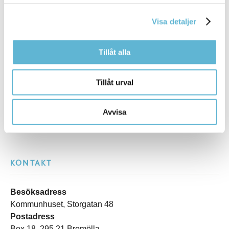
Tipsa och dela sidan
Visa detaljer
Kommentera
Tillåt alla
Skriv ut
Tillåt urval
Avvisa
KONTAKT
Besöksadress
Kommunhuset, Storgatan 48
Postadress
Box 18, 295 21 Bromölla