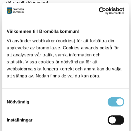
i Bromölla Kommun!
Torsdagen den 28 maj
Klockan 18.00 – 19.30
Youngstivals lokal Spaces i Gallerian på Storgatan
Välkommen till Bromölla kommun!
42 i Bromölla
Vi använder webbkakor (cookies) för att förbättra din
upplevelse av bromolla.se. Cookies används också för
att analysera vår trafik, samla information och
statistik. Vissa cookies är nödvändiga för att
Sidan senast uppdaterad:
den 12 June 2026
webbsidorna ska fungera korrekt och andra kan du välja
att stänga av. Nedan finns de val du kan göra.
Tipsa och dela sidan
Kommentera
Samtyckesval
Nödvändig
Skriv ut
Inställningar