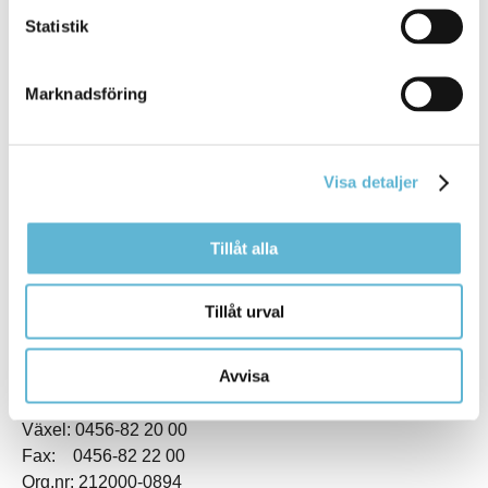
Statistik
Marknadsföring
KONTAKT
Visa detaljer
Besöksadress
Kommunhuset, Storgatan 48
Postadress
Tillåt alla
Box 18, 295 21 Bromölla
E-post
Tillåt urval
kommunstyrelsen@bromolla.se
Webbadress
Avvisa
www.bromolla.se
Växel: 0456-82 20 00
Fax: 0456-82 22 00
Org.nr: 212000-0894