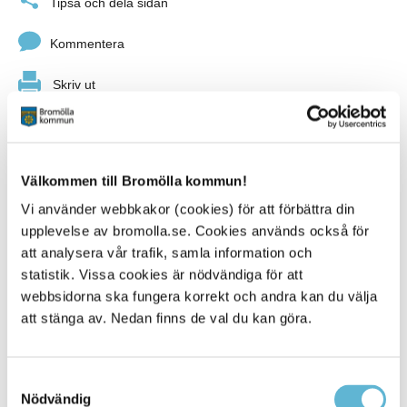
Tipsa och dela sidan
Kommentera
Skriv ut
Välkommen till Bromölla kommun!
Vi använder webbkakor (cookies) för att förbättra din
upplevelse av bromolla.se. Cookies används också för
att analysera vår trafik, samla information och
statistik. Vissa cookies är nödvändiga för att
KONTAKT
webbsidorna ska fungera korrekt och andra kan du välja
att stänga av. Nedan finns de val du kan göra.
Besöksadress
Kommunhuset, Storgatan 48
Postadress
Samtyckesval
Box 18, 295 21 Bromölla
Nödvändig