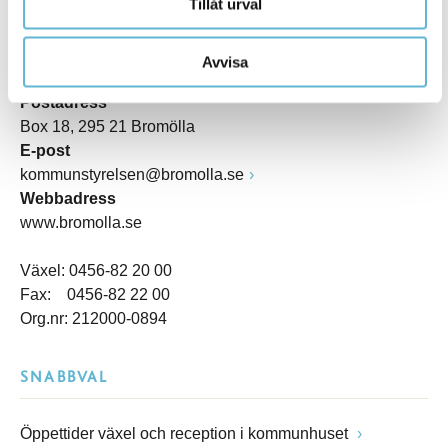
Tillåt urval
Besöksadress
Avvisa
Kommunhuset, Storgatan 48
Postadress
Box 18, 295 21 Bromölla
E-post
kommunstyrelsen@bromolla.se
Webbadress
www.bromolla.se
Växel: 0456-82 20 00
Fax: 0456-82 22 00
Org.nr: 212000-0894
SNABBVAL
Öppettider växel och reception i kommunhuset