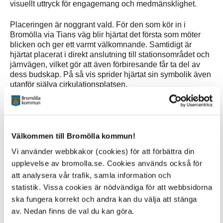
visuellt uttryck för engagemang och medmänsklighet.
Placeringen är noggrant vald. För den som kör in i
Bromölla via Tians väg blir hjärtat det första som möter
blicken och ger ett varmt välkomnande. Samtidigt är
hjärtat placerat i direkt anslutning till stationsområdet och
järnvägen, vilket gör att även förbiresande får ta del av
dess budskap. På så vis sprider hjärtat sin symbolik även
utanför själva cirkulationsplatsen.
Installationen är fem meter hög och sex meter bred, och
hela konstruktionen är upplyst med LED-teknik.
Leverantören är det franska företaget Blachère
Illumination, som bland annat står bakom ljussättningen
Välkommen till Bromölla kommun!
av Eiffeltornet och Champs-Élysées.
Vi använder webbkakor (cookies) för att förbättra din
upplevelse av bromolla.se. Cookies används också för
Det nya hjärtat i rondellen är tänkt att vara mer än en
att analysera vår trafik, samla information och
ljusinstallation – det är en symbol för ett öppet,
välkomnande och omtänksamt Bromölla kommun.
statistik. Vissa cookies är nödvändiga för att webbsidorna
ska fungera korrekt och andra kan du välja att stänga
- Med denna symbol vill vi med värme möta både våra
av. Nedan finns de val du kan göra.
invånare och besökare, säger kommunstyrelsens