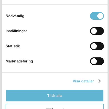
ordförande Jenny Önnevik.
Samtyckesval
Nödvändig
Sidan senast uppdaterad:
den 17 April 2026
Inställningar
Tipsa och dela sidan
Kommentera
Statistik
Skriv ut
Marknadsföring
Visa detaljer
Tillåt alla
KONTAKT