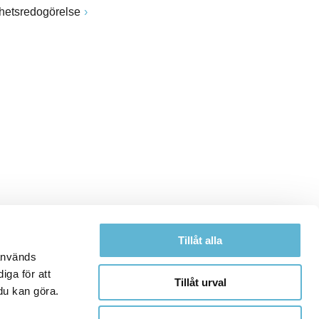
ghetsredogörelse
Tillåt alla
 används
iga för att
Tillåt urval
du kan göra.