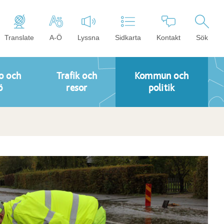
Translate
A-Ö
Lyssna
Sidkarta
Kontakt
Sök
o och
Trafik och
Kommun och
ö
resor
politik