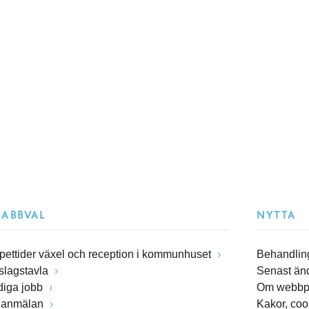
NABBVAL
NYTTA
pettider växel och reception i kommunhuset
Behandling
slagstavla
Senast än
diga jobb
Om webbp
lanmälan
Kakor, coo