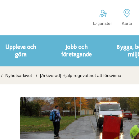
E-tjänster
Karta
Uppleva och
Jobb och
Bygga, b
göra
företagande
milj
Nyhetsarkivet
[Arkiverad] Hjälp regnvattnet att försvinna