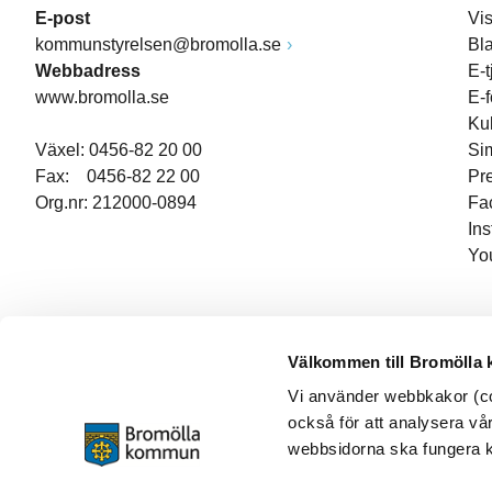
E-post
Vi
kommunstyrelsen@bromolla.se
Bl
Webbadress
E-t
www.bromolla.se
E-
Ku
Växel: 0456-82 20 00
Si
Fax: 0456-82 22 00
Pr
Org.nr: 212000-0894
Fa
In
Yo
Välkommen till Bromölla
Vi använder webbkakor (coo
också för att analysera vår
webbsidorna ska fungera ko