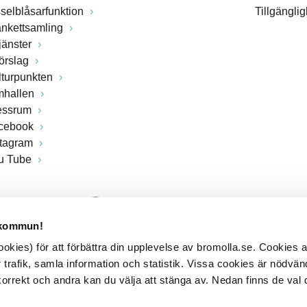
sselblåsarfunktion
Tillgängli
ankettsamling
jänster
förslag
lturpunkten
mhallen
essrum
cebook
stagram
u Tube
 kommun!
kies) för att förbättra din upplevelse av bromolla.se. Cookies
 trafik, samla information och statistik. Vissa cookies är nödvänd
rrekt och andra kan du välja att stänga av. Nedan finns de val 