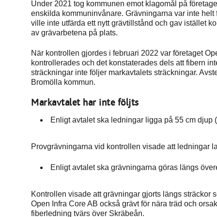
Under 2021 tog kommunen emot klagomål på företagets
enskilda kommuninvånare. Grävningarna var inte helt fä
ville inte utfärda ett nytt grävtillstånd och gav iställe
av grävarbetena på plats.
När kontrollen gjordes i februari 2022 var företaget Op
kontrollerades och det konstaterades dels att fibern inte
sträckningar inte följer markavtalets sträckningar. Av
Bromölla kommun.
Markavtalet har inte följts
Enligt avtalet ska ledningar ligga på 55 cm dju
Provgrävningarna vid kontrollen visade att ledningar l
Enligt avtalet ska grävningarna göras längs öv
Kontrollen visade att grävningar gjorts längs sträckor s
Open Infra Core AB också grävt för nära träd och orsaka
fiberledning tvärs över Skräbeån.