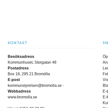
KONTAKT
S
Besöksadress
Öp
Kommunhuset, Storgatan 48
An
Postadress
Le
Box 18, 295 21 Bromölla
Fe
E-post
Vi
kommunstyrelsen@bromolla.se
Bl
Webbadress
E-t
www.bromolla.se
E-
Ku