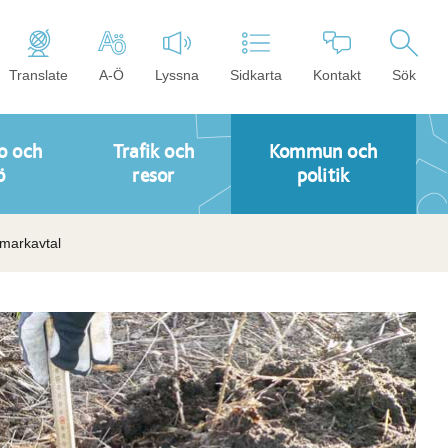
Translate
A-Ö
Lyssna
Sidkarta
Kontakt
Sök
o och
Trafik och
Kommun och
ö
resor
politik
 markavtal