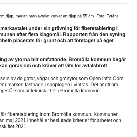
2 cm djup, medan markavtalet kräver ett djup på 55 cm. Foto: Tyréns
 markavtalet under sin grävning för fiberetablering i
nen efter flera klagomål. Rapporten från den syning
eln placerats för grunt och att företaget på eget
ing av ytorna blir omfattande. Bromölla kommun begär
kan göras om och kräver ett vite för avtalsbrott.
ötseln av de gator, vägar och grönytor som Open Infra Core
r i marken fastnade i snöplogen i vintras. Det är ett bra
 Röjestål som är teknisk chef i Bromölla kommun.
 för fiberetablering inom Bromölla kommun. Kommunen
ån maj 2021 innehåller beslutade kriterier för arbetet och
sskiftet 2021.