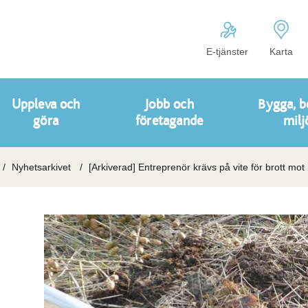
E-tjänster
Karta
Uppleva och
Jobb och
Bygga, b
göra
företagande
milj
Nyhetsarkivet
[Arkiverad] Entreprenör krävs på vite för brott mot