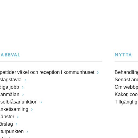
NABBVAL
NYTTA
pettider växel och reception i kommunhuset
Behandling
slagstavla
Senast än
diga jobb
Om webbp
lanmälan
Kakor, coo
sselblåsarfunktion
Tillgängli
ankettsamling
jänster
förslag
lturpunkten