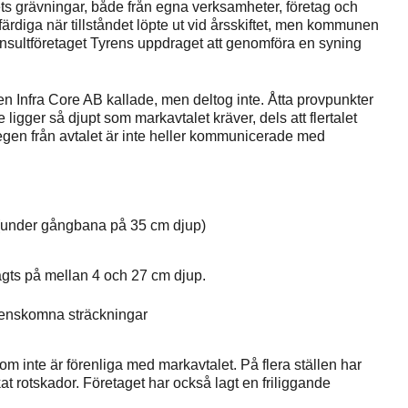
 grävningar, både från egna verksamheter, företag och
rdiga när tillståndet löpte ut vid årsskiftet, men kommunen
t konsultföretaget Tyrens uppdraget att genomföra en syning
en Infra Core AB kallade, men deltog inte. Åtta provpunkter
 ligger så djupt som markavtalet kräver, dels att flertalet
stegen från avtalet är inte heller kommunicerade med
p (under gångbana på 35 cm djup)
agts på mellan 4 och 27 cm djup.
erenskomna sträckningar
om inte är förenliga med markavtalet. På flera ställen har
t rotskador. Företaget har också lagt en friliggande