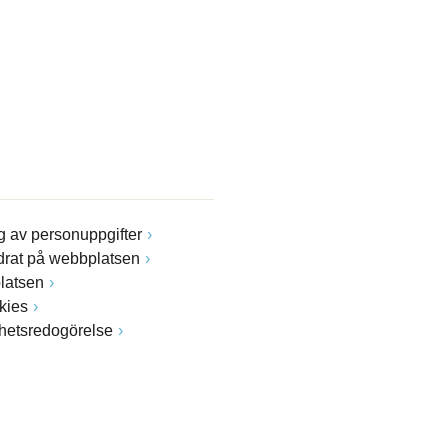
 av personuppgifter
drat på webbplatsen
latsen
kies
ghetsredogörelse