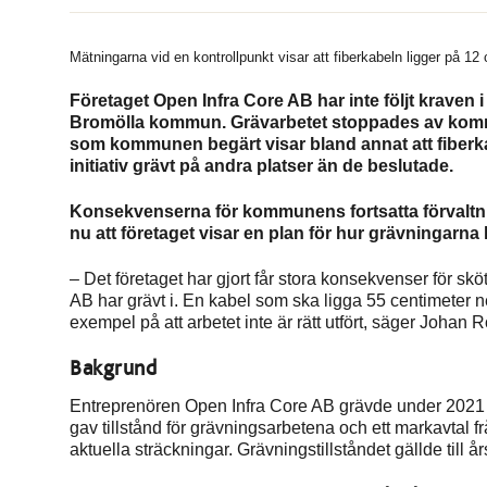
Mätningarna vid en kontrollpunkt visar att fiberkabeln ligger på 1
Företaget Open Infra Core AB har inte följt kraven i
Bromölla kommun. Grävarbetet stoppades av kommu
som kommunen begärt visar bland annat att fiberkab
initiativ grävt på andra platser än de beslutade.
Konsekvenserna för kommunens fortsatta förvaltn
nu att företaget visar en plan för hur grävningarna 
– Det företaget har gjort får stora konsekvenser för sk
AB har grävt i. En kabel som ska ligga 55 centimeter ne
exempel på att arbetet inte är rätt utfört, säger Johan
Bakgrund
Entreprenören Open Infra Core AB grävde under 2021
gav tillstånd för grävningsarbetena och ett markavtal fr
aktuella sträckningar. Grävningstillståndet gällde till år