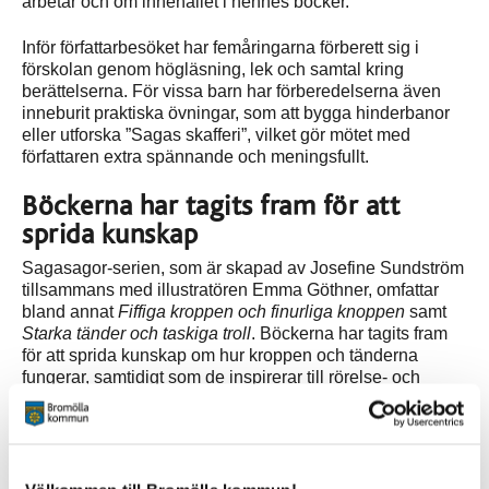
arbetar och om innehållet i hennes böcker.
Inför författarbesöket har femåringarna förberett sig i
förskolan genom högläsning, lek och samtal kring
berättelserna. För vissa barn har förberedelserna även
inneburit praktiska övningar, som att bygga hinderbanor
eller utforska ”Sagas skafferi”, vilket gör mötet med
författaren extra spännande och meningsfullt.
Böckerna har tagits fram för att
sprida kunskap
Sagasagor-serien, som är skapad av Josefine Sundström
tillsammans med illustratören Emma Göthner, omfattar
bland annat
Fiffiga kroppen och finurliga knoppen
samt
Starka tänder och taskiga troll
. Böckerna har tagits fram
för att sprida kunskap om hur kroppen och tänderna
fungerar, samtidigt som de inspirerar till rörelse- och
matglädje. De finns översatta till svenska, engelska,
arabiska och somaliska och används tillsammans med
tillhörande pedagogiskt stödmaterial inom bland annat
barnhälsovård, tandvård, familjecentraler och förskolor.