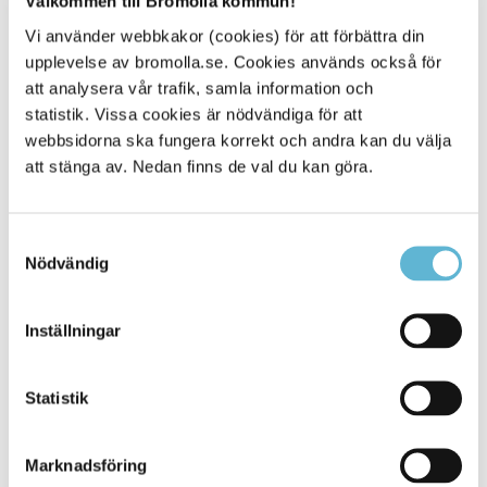
Välkommen till Bromölla kommun!
Författarbesöket i Bromölla möjliggörs genom stöd från
Vi använder webbkakor (cookies) för att förbättra din
Bonniers familjestiftelse och är en del av ett nationellt
upplevelse av bromolla.se. Cookies används också för
bokutdelningsprojekt där Sagasagor-böcker och
lärarhandledningar delas ut till prioriterade förskolor runt
att analysera vår trafik, samla information och
om i landet.
statistik. Vissa cookies är nödvändiga för att
webbsidorna ska fungera korrekt och andra kan du välja
Vi ser mycket fram emot ett varmt, nyfiket och
att stänga av. Nedan finns de val du kan göra.
inspirerande möte där barnens läsupplevelser får ta
ännu mer plats, säger Annica Clarin, funktionschef
förskola, grundskola och musikskola i Bromölla
Samtyckesval
kommun.
Nödvändig
Alla femåringar är varmt välkomna till Kulturpunkten för att
Inställningar
ta del av besöket – en dag där berättelser, kunskap och
fantasi står i centrum.
Statistik
Marknadsföring