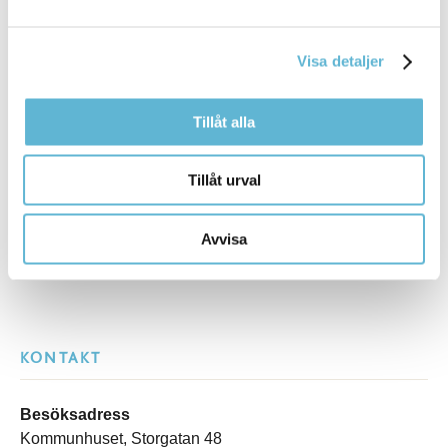
Sidan senast uppdaterad:
den 16 February 2026
Tipsa och dela sidan
Visa detaljer
Kommentera
Tillåt alla
Skriv ut
Tillåt urval
Avvisa
KONTAKT
Besöksadress
Kommunhuset, Storgatan 48