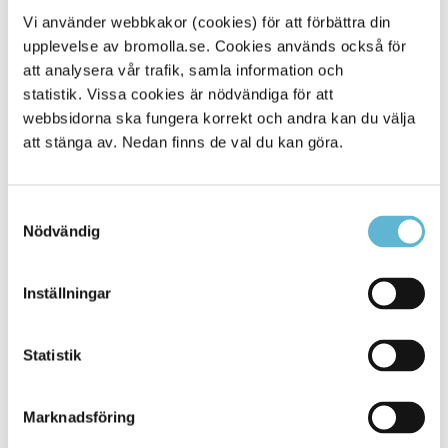
Kristi himmelsfärdsdag 9-21
Vi använder webbkakor (cookies) för att förbättra din
Fredag 15 maj 15-21
upplevelse av bromolla.se. Cookies används också för
att analysera vår trafik, samla information och
SNOKA bibliotek
statistik. Vissa cookies är nödvändiga för att
Simhallen
webbsidorna ska fungera korrekt och andra kan du välja
att stänga av. Nedan finns de val du kan göra.
Onsdag 13 maj 15-17.30
Kristi himmelsfärdsdag 14 maj stängt
Fredag 14 maj 15-19.30 (inga motionsbanor)
Simhallen stänger 31 maj och öppnar igen 1 september.
Samtyckesval
Nödvändig
Simhallen
Åsens avfallsanläggning
Inställningar
Kristi himmelsfärdsdag 14 maj stängt
Öppettider Åsen
Statistik
Marknadsföring
Sidan senast uppdaterad:
den 18 May 2026