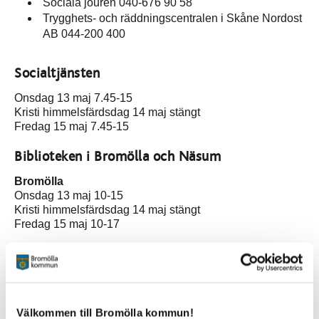
Sociala jouren 040-676 90 58
Trygghets- och räddningscentralen i Skåne Nordost
AB 044-200 400
Socialtjänsten
Onsdag 13 maj 7.45-15
Kristi himmelsfärdsdag 14 maj stängt
Fredag 15 maj 7.45-15
Biblioteken i Bromölla och Näsum
Bromölla
Onsdag 13 maj 10-15
Kristi himmelsfärdsdag 14 maj stängt
Fredag 15 maj 10-17
SNOKA bibliotek
Näsum
Biblioteket i Näsum har meröppet:
Välkommen till Bromölla kommun!
Onsdag 13 maj 15-2