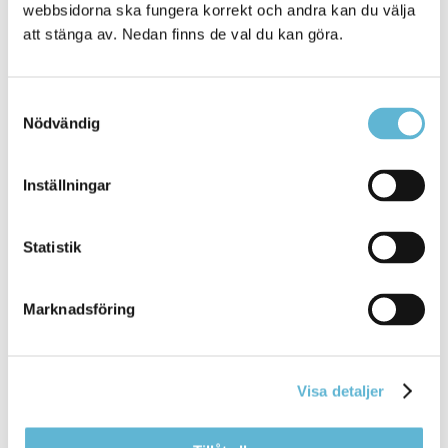
Felanmälan vatten och avlopp 010-211 97 90
webbsidorna ska fungera korrekt och andra kan du välja
Driftstörning el 0456-62 25 77
att stänga av. Nedan finns de val du kan göra.
Jourhavande räddningsledare 0709-17 10 50
Socialjour 040-676 90 58
Trygghets- och räddningscentralen i Skåne Nordost
Samtyckesval
AB 044-200 400
Nödvändig
Inställningar
Sidan senast uppdaterad:
den 4 May 2026
Statistik
Tipsa och dela sidan
Marknadsföring
Kommentera
Skriv ut
Visa detaljer