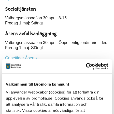
Socialtjänsten
Valborgsmässoafton 30 april: 8-15
Fredag 1 maj: Stängt
Åsens avfallsanläggning
Valbrogsmässoafton 30 april: Öppet enligt ordinarie tider.
Fredag 1 maj: Stängt
Öppettider Åsen
Olofströms återvinningscentral
Sölvesborgs återvinningscentral
Information om öppettider finns på Västblekinge Miljös
Välkommen till Bromölla kommun!
webbplats
Vi använder webbkakor (cookies) för att förbättra din
upplevelse av bromolla.se. Cookies används också för
att analysera vår trafik, samla information och
Jourtelefonnummer (kvällar och helger)
statistik. Vissa cookies är nödvändiga för att