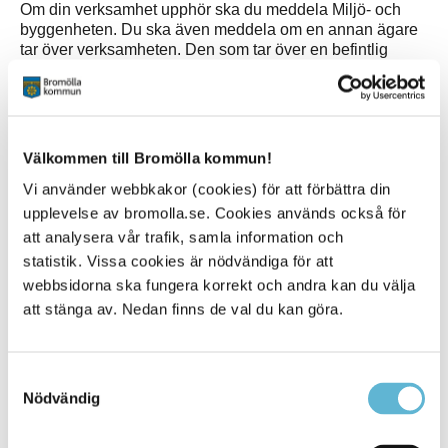
Om din verksamhet upphör ska du meddela Miljö- och
byggenheten. Du ska även meddela om en annan ägare
tar över verksamheten. Den som tar över en befintlig
verksamhet utan att ha registrerat den får betala en
sanktionsavgift som motsvarar en halv procent av
årsomsättningen. Lägsta sanktionsavgift är 2 500 kronor
och högsta möjliga avgift är 40 000 kronor. Det är därför
bra om du talar om för den nye ägaren att denne måste
Välkommen till Bromölla kommun!
lämna in en ny anmälan om registrering.
Vi använder webbkakor (cookies) för att förbättra din
upplevelse av bromolla.se. Cookies används också för
att analysera vår trafik, samla information och
statistik. Vissa cookies är nödvändiga för att
E-tjänst
webbsidorna ska fungera korrekt och andra kan du välja
Registrering av livsmedelsverksamhet
att stänga av. Nedan finns de val du kan göra.
Registrera ivsmeddelsverksanhet via e-tjänst
Samtyckesval
Nödvändig