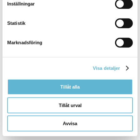
Inställningar
E-tjänst
Upphörande av livsmedelsverksamhet
Statistik
Registrera upphörande av livsmedelsverksamhet
via e-tjänst
Marknadsföring
Visa detaljer
Kontakt
Annica Nilsson
Tillåt alla
Miljöinspektör
0456-82 23 55
myndighetskontoret@bromolla.se
Tillåt urval
Avvisa