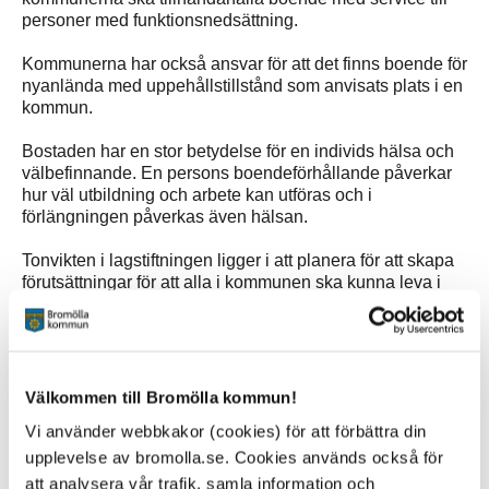
personer med funktionsnedsättning.
Kommunerna har också ansvar för att det finns boende för
nyanlända med uppehållstillstånd som anvisats plats i en
kommun.
Bostaden har en stor betydelse för en individs hälsa och
välbefinnande. En persons boendeförhållande påverkar
hur väl utbildning och arbete kan utföras och i
förlängningen påverkas även hälsan.
Tonvikten i lagstiftningen ligger i att planera för att skapa
förutsättningar för att alla i kommunen ska kunna leva i
goda bostäder. Det kan ske genom åtgärder som
möjliggör bostadsbyggande eller genom att främja en
utveckling av det befintliga bostadsbeståndet.
Kommunen behöver också få tillgång till bostäder för att
Välkommen till Bromölla kommun!
lösa särskilda bostadsbehov. En viktig parameter är
Vi använder webbkakor (cookies) för att förbättra din
också att synliggöra hinder och barriärer som exkluderar
vissa människor från bostadsmarknaden. Att verka för
upplevelse av bromolla.se. Cookies används också för
inkludering och innanförskap blir en mycket viktig
att analysera vår trafik, samla information och