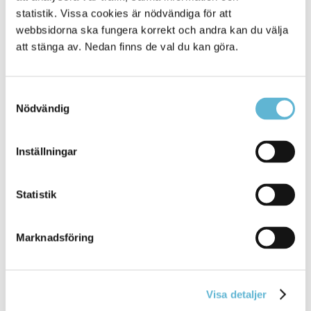
kommunal angelägenhet.
statistik. Vissa cookies är nödvändiga för att
webbsidorna ska fungera korrekt och andra kan du välja
Bra bostäder och goda boendemiljöer är grundläggande
att stänga av. Nedan finns de val du kan göra.
kvaliteter som påverkar såväl tillväxten som välfärden i
vår kommun. Planeringen för att utveckla
bostadsförsörjningen är därmed avgörande för
kommunens utveckling i fråga om jämlik tillväxt och
Samtyckesval
välfärd och en viktig del i Bromölla kommuns strategiska
Nödvändig
arbete.
Inställningar
Mer information
Statistik
Riktlinjer för bostadsförsörjning
Marknadsföring
Sidan senast uppdaterad:
den 10 February 2025
Visa detaljer