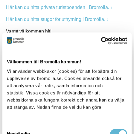
Här kan du hitta privata turistboenden i Bromölla.
Här kan du hitta stugor för uthyrning i Bromölla.
Varmt välkommen hit!
Kontakt
Välkommen till Bromölla kommun!
Sara Widesjö
Vi använder webbkakor (cookies) för att förbättra din
Turismstrateg
upplevelse av bromolla.se. Cookies används också för
0456-82 22 51
att analysera vår trafik, samla information och
(SMS0709-17 12 51)
sara.widesjo@bromolla.se
statistik. Vissa cookies är nödvändiga för att
webbsidorna ska fungera korrekt och andra kan du välja
Bromölla turistinformation
att stänga av. Nedan finns de val du kan göra.
Hermansens gata 22
Box 18, 291 25 Bromölla
0456-82 22 22
turistinfo@bromolla.se
Samtyckesval
Nödvändig