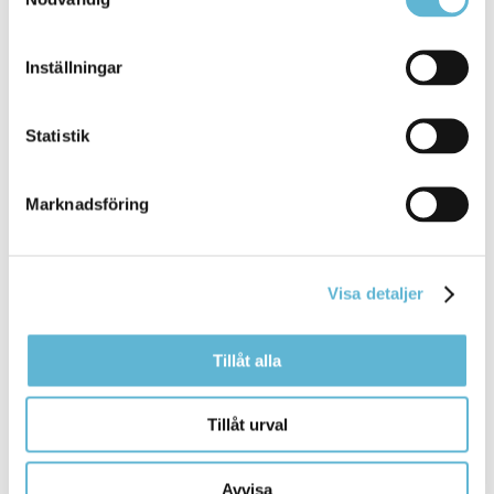
Inställningar
Sidan senast uppdaterad:
den 27 September 2022
Statistik
Marknadsföring
Visa detaljer
KONTAKT
Tillåt alla
Besöksadress
Tillåt urval
Kommunhuset, Storgatan 48
Postadress
Avvisa