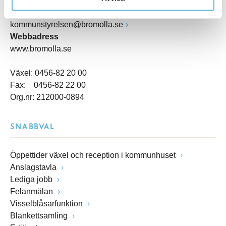
Box 18, 295 21 Bromölla
E-post
kommunstyrelsen@bromolla.se
Webbadress
www.bromolla.se
Växel: 0456-82 20 00
Fax: 0456-82 22 00
Org.nr: 212000-0894
SNABBVAL
Öppettider växel och reception i kommunhuset
Anslagstavla
Lediga jobb
Felanmälan
Visselblåsarfunktion
Blankettsamling