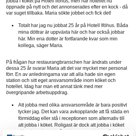
jobba i köket på Hotell Iföhus, men när hotellet nu
öppnade på nytt och det annonserades efter en kock - då
var suget tillbaka. Maria sökte jobbet och fick det!
Totalt har jag nu jobbat 25 år på Hotell Iföhus. Båda
mina döttrar är uppväxta här och har också jobbar
här. Min ena dotter är fortfarande kvar som min
kollega, säger Maria.
På frågan hur restaurangbranschen har ändrats under
dessa 25 år svarar Maria att det var mycket mer personal
förr. En av anledningarna var att alla hade sin egen
station och sitt eget ansvarsområde inom köket och
hotellet. Idag har man ett annat tänk med mer
övergripande arbetsuppdrag.
Att jobba med olika ansvarsområde är bara positivt
tycker jag. Det kan vara avkopplande att få städa en
förmiddag eller stå i receptionen som alternativ till
att jobba i köket. Roligast är dock att jobba i köket
vilket jag oftast gör åtta timmar om dagen. Där lagar