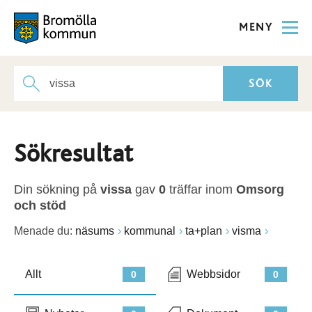
MENY
Sökresultat
Din sökning på
vissa
gav
0
träffar inom
Omsorg
och stöd
Menade du:
näsums
kommunal
ta+plan
visma
Allt
Webbsidor
0
0