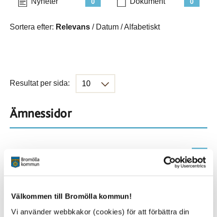
Nyheter
Dokument
0
0
Sortera efter:
Relevans
/
Datum
/
Alfabetiskt
Resultat per sida:
Ämnessidor
Hela webbplatsen
227
Platser
Välkommen till Bromölla kommun!
Vi använder webbkakor (cookies) för att förbättra din