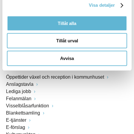
Visa detaljer
Webbadress
www.bromolla.se
Tillåt alla
Växel: 0456-82 20 00
Fax: 0456-82 22 00
Tillåt urval
Org.nr: 212000-0894
Avvisa
SNABBVAL
Öppettider växel och reception i kommunhuset
Anslagstavla
Lediga jobb
Felanmälan
Visselblåsarfunktion
Blankettsamling
E-tjänster
E-förslag