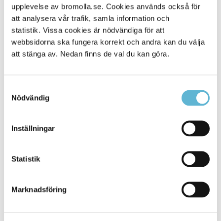
upplevelse av bromolla.se. Cookies används också för
Alla platser
227
att analysera vår trafik, samla information och
statistik. Vissa cookies är nödvändiga för att
webbsidorna ska fungera korrekt och andra kan du välja
att stänga av. Nedan finns de val du kan göra.
Samtyckesval
Nödvändig
Inställningar
KONTAKT
Statistik
Besöksadress
Kommunhuset, Storgatan 48
Postadress
Marknadsföring
Box 18, 295 21 Bromölla
E-post
kommunstyrelsen@bromolla.se