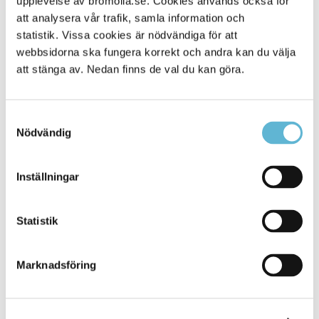
upplevelse av bromolla.se. Cookies används också för
att analysera vår trafik, samla information och
statistik. Vissa cookies är nödvändiga för att
webbsidorna ska fungera korrekt och andra kan du välja
att stänga av. Nedan finns de val du kan göra.
Samtyckesval
Nödvändig
KONTAKT
Inställningar
Besöksadress
Statistik
Kommunhuset, Storgatan 48
Postadress
Marknadsföring
Box 18, 295 21 Bromölla
E-post
kommunstyrelsen@bromolla.se
Webbadress