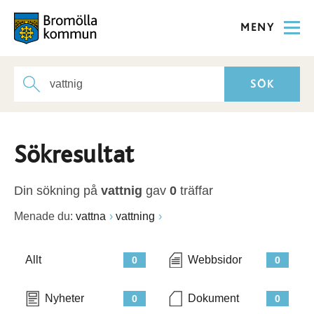
MENY
Sökresultat
Din sökning på
vattnig
gav
0
träffar
Menade du:
vattna
vattning
Allt
Webbsidor
0
0
Nyheter
Dokument
0
0