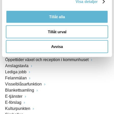
Visa detaljer
www.bromolla.se
Tillåt alla
Växel: 0456-82 20 00
Fax: 0456-82 22 00
Org.nr: 212000-0894
Tillåt urval
SNABBVAL
Avvisa
Öppettider växel och reception i kommunhuset
Anslagstavla
Lediga jobb
Felanmälan
Visselblåsarfunktion
Blankettsamling
E-tjänster
E-förslag
Kulturpunkten