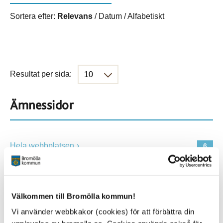
Sortera efter:
Relevans
/
Datum
/
Alfabetiskt
Resultat per sida:
Ämnessidor
Hela webbplatsen
6
Platser
Välkommen till Bromölla kommun!
Vi använder webbkakor (cookies) för att förbättra din
Alla platser
6