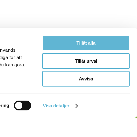
Tillåt alla
 används
iga för att
Tillåt urval
du kan göra.
Avvisa
ring
Visa detaljer