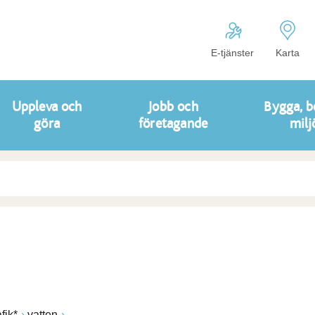
E-tjänster
Karta
Uppleva och
Jobb och
Bygga, b
göra
företagande
milj
afik*
vatten