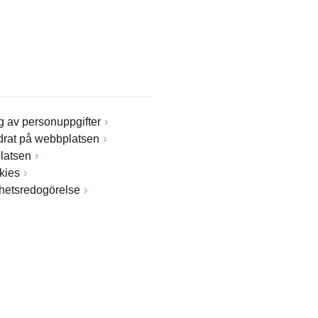
 av personuppgifter
drat på webbplatsen
latsen
kies
ghetsredogörelse