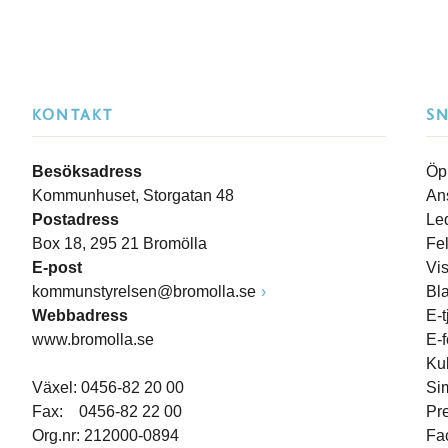
KONTAKT
S
Besöksadress
Öp
Kommunhuset, Storgatan 48
An
Postadress
Le
Box 18, 295 21 Bromölla
Fe
E-post
Vi
kommunstyrelsen@bromolla.se
Bl
Webbadress
E-t
www.bromolla.se
E-
Ku
Växel: 0456-82 20 00
Si
Fax: 0456-82 22 00
Pr
Org.nr: 212000-0894
Fa