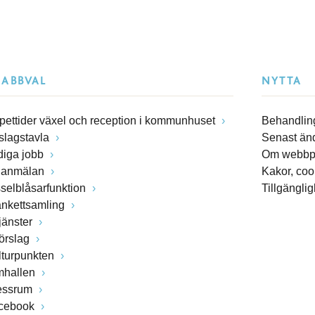
NABBVAL
NYTTA
pettider växel och reception i kommunhuset
Behandling
slagstavla
Senast än
diga jobb
Om webbp
lanmälan
Kakor, coo
sselblåsarfunktion
Tillgängli
ankettsamling
jänster
förslag
lturpunkten
mhallen
essrum
cebook