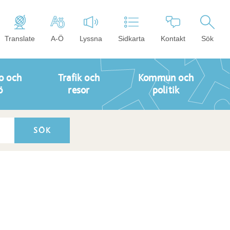
Translate
A-Ö
Lyssna
Sidkarta
Kontakt
Sök
o och
Trafik och
Kommun och
ö
resor
politik