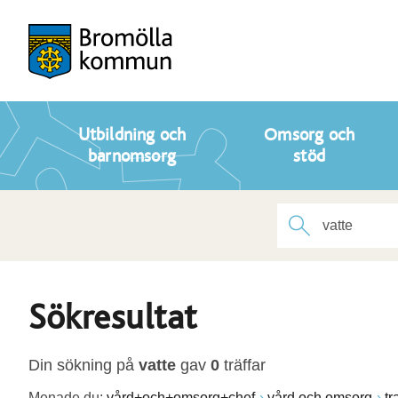
Utbildning och
Omsorg och
barnomsorg
stöd
Sökresultat
Din sökning på
vatte
gav
0
träffar
Menade du:
vård+och+omsorg+chef
vård och omsorg
tr