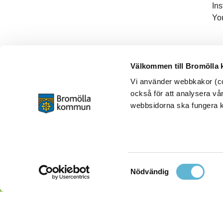
In
Yo
Välkommen till Bromölla
Vi använder webbkakor (coo
också för att analysera vår
webbsidorna ska fungera ko
Samtyckesval
Nödvändig