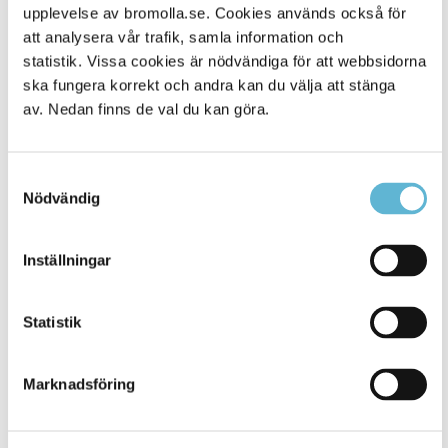
Alla platser
308
upplevelse av bromolla.se. Cookies används också för
att analysera vår trafik, samla information och
statistik. Vissa cookies är nödvändiga för att webbsidorna
ska fungera korrekt och andra kan du välja att stänga
av. Nedan finns de val du kan göra.
Samtyckesval
Nödvändig
Inställningar
KONTAKT
Besöksadress
Statistik
Kommunhuset, Storgatan 48
Postadress
Marknadsföring
Box 18, 295 21 Bromölla
E-post
kommunstyrelsen@bromolla.se