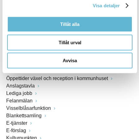
Webbadress
Visa detaljer
www.bromolla.se
Tillåt alla
Växel: 0456-82 20 00
Fax: 0456-82 22 00
Tillåt urval
Org.nr: 212000-0894
Avvisa
SNABBVAL
Öppettider växel och reception i kommunhuset
Anslagstavla
Lediga jobb
Felanmälan
Visselblåsarfunktion
Blankettsamling
E-tjänster
E-förslag
Kulturpunkten