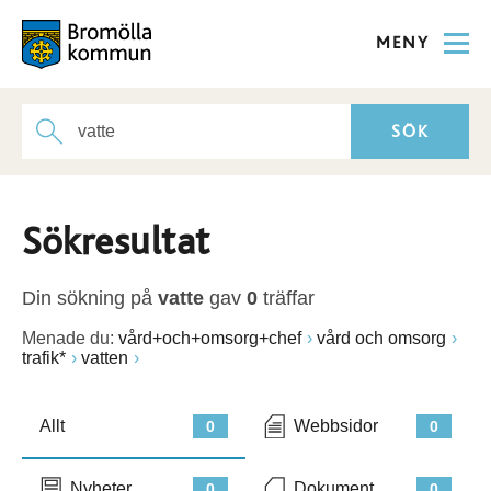
MENY
Sökresultat
Din sökning på
vatte
gav
0
träffar
Menade du:
vård+och+omsorg+chef
vård och omsorg
trafik*
vatten
Allt
Webbsidor
0
0
Nyheter
Dokument
0
0