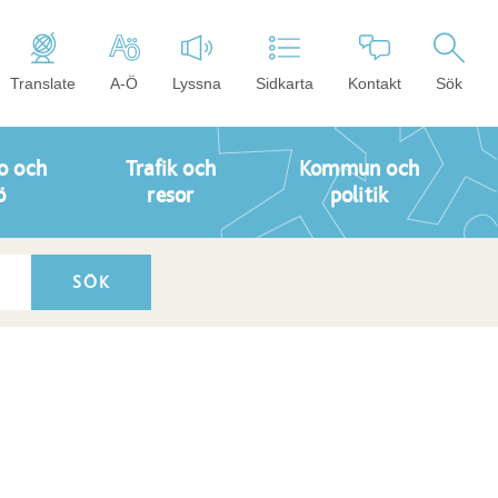
Translate
A-Ö
Lyssna
Sidkarta
Kontakt
Sök
o och
Trafik och
Kommun och
ö
resor
politik