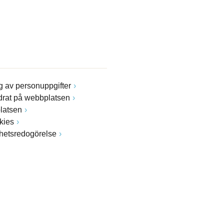
 av personuppgifter
drat på webbplatsen
latsen
kies
ghetsredogörelse