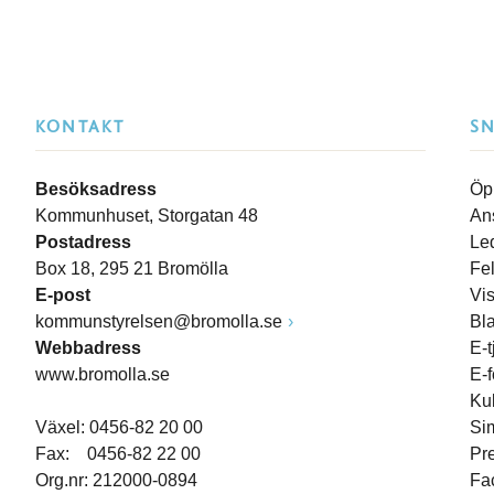
KONTAKT
S
Besöksadress
Öp
Kommunhuset, Storgatan 48
An
Postadress
Le
Box 18, 295 21 Bromölla
Fe
E-post
Vi
kommunstyrelsen@bromolla.se
Bl
Webbadress
E-t
www.bromolla.se
E-
Ku
Växel: 0456-82 20 00
Si
Fax: 0456-82 22 00
Pr
Org.nr: 212000-0894
Fa