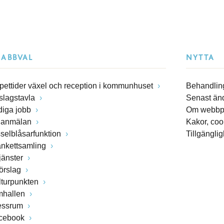
NABBVAL
NYTTA
pettider växel och reception i kommunhuset
Behandling
slagstavla
Senast än
diga jobb
Om webbp
lanmälan
Kakor, coo
sselblåsarfunktion
Tillgängli
ankettsamling
jänster
förslag
lturpunkten
mhallen
essrum
cebook