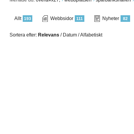
Allt
Webbsidor
Nyheter
193
111
82
Sortera efter:
Relevans
/
Datum
/
Alfabetiskt