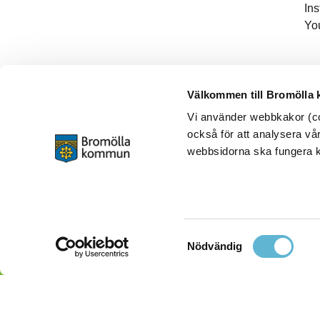
In
Yo
Välkommen till Bromölla
Vi använder webbkakor (coo
också för att analysera vår
webbsidorna ska fungera ko
Samtyckesval
Nödvändig