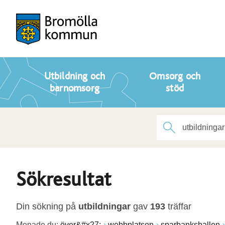
Utbildning och
Omsorg och
barnomsorg
stöd
Sökresultat
Din sökning på
utbildningar
gav
193
träffar
Menade du:
över&#x27;
webbplatsen
sparbankshallen