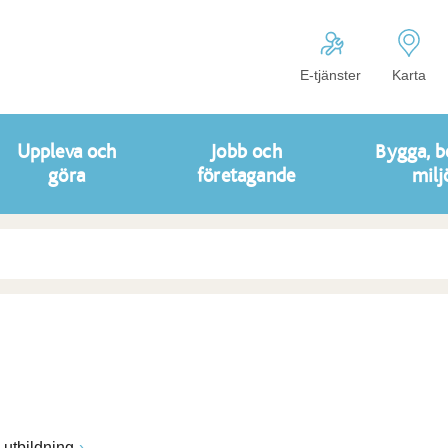
E-tjänster
Karta
Uppleva och
Jobb och
Bygga, b
göra
företagande
milj
utbildning