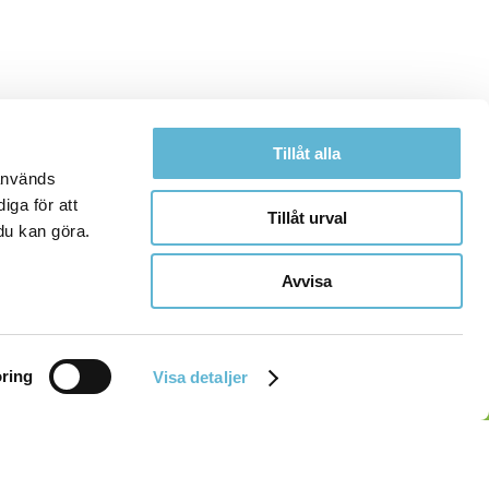
Tillåt alla
 används
iga för att
Tillåt urval
du kan göra.
Avvisa
ring
Visa detaljer