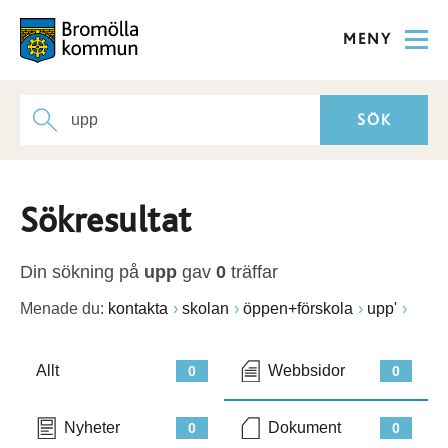
MENY
Sökresultat
Din sökning på
upp
gav
0
träffar
Menade du:
kontakta
skolan
öppen+förskola
upp'
Allt
Webbsidor
0
0
Nyheter
Dokument
0
0