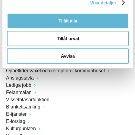
Visa detaljer
www.bromolla.se
Tillåt alla
Växel: 0456-82 20 00
Fax: 0456-82 22 00
Org.nr: 212000-0894
Tillåt urval
SNABBVAL
Avvisa
Öppettider växel och reception i kommunhuset
Anslagstavla
Lediga jobb
Felanmälan
Visselblåsarfunktion
Blankettsamling
E-tjänster
E-förslag
Kulturpunkten