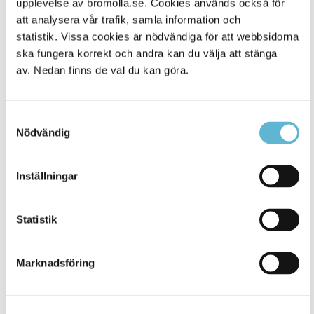
upplevelse av bromolla.se. Cookies används också för
att analysera vår trafik, samla information och
statistik. Vissa cookies är nödvändiga för att webbsidorna
ska fungera korrekt och andra kan du välja att stänga
av. Nedan finns de val du kan göra.
Samtyckesval
Nödvändig
KONTAKT
Inställningar
Besöksadress
Statistik
Kommunhuset, Storgatan 48
Postadress
Marknadsföring
Box 18, 295 21 Bromölla
E-post
kommunstyrelsen@bromolla.se
Webbadress