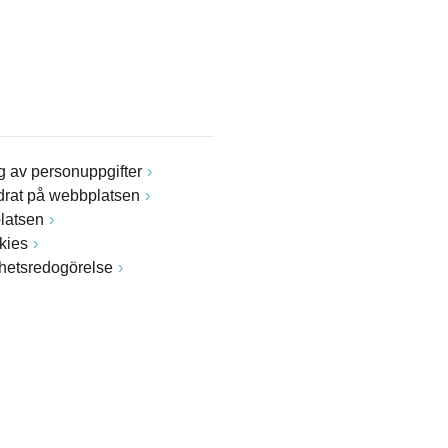
 av personuppgifter
drat på webbplatsen
latsen
kies
ghetsredogörelse