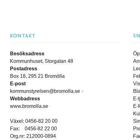
KONTAKT
S
Besöksadress
Öp
Kommunhuset, Storgatan 48
An
Postadress
Le
Box 18, 295 21 Bromölla
Fe
E-post
Vi
kommunstyrelsen@bromolla.se
Bl
Webbadress
E-t
www.bromolla.se
E-
Ku
Växel: 0456-82 20 00
Si
Fax: 0456-82 22 00
Pr
Org.nr: 212000-0894
Fa