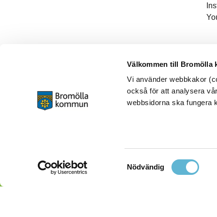
In
Yo
Välkommen till Bromölla
Vi använder webbkakor (coo
också för att analysera vår
webbsidorna ska fungera ko
Samtyckesval
Nödvändig