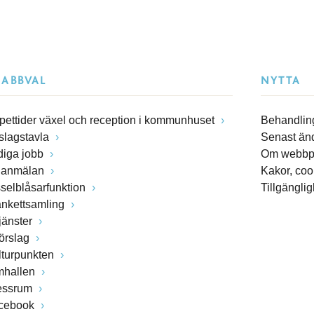
NABBVAL
NYTTA
pettider växel och reception i kommunhuset
Behandling
slagstavla
Senast än
diga jobb
Om webbp
lanmälan
Kakor, coo
sselblåsarfunktion
Tillgängli
ankettsamling
jänster
förslag
lturpunkten
mhallen
essrum
cebook