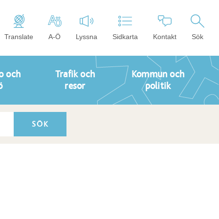
Translate
A-Ö
Lyssna
Sidkarta
Kontakt
Sök
o och
Trafik och
Kommun och
ö
resor
politik