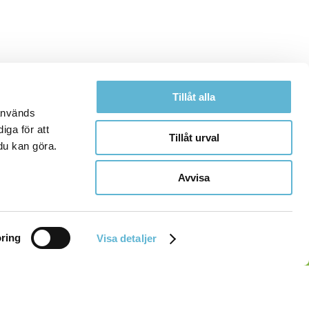
Tillåt alla
 används
iga för att
Tillåt urval
du kan göra.
Avvisa
ring
Visa detaljer