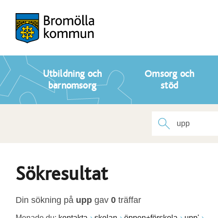
Utbildning och
Omsorg och
barnomsorg
stöd
Sökresultat
Din sökning på
upp
gav
0
träffar
Menade du:
kontakta
skolan
öppen+förskola
upp'