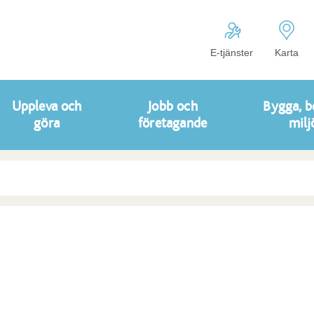
E-tjänster
Karta
Uppleva och
Jobb och
Bygga, b
göra
företagande
milj