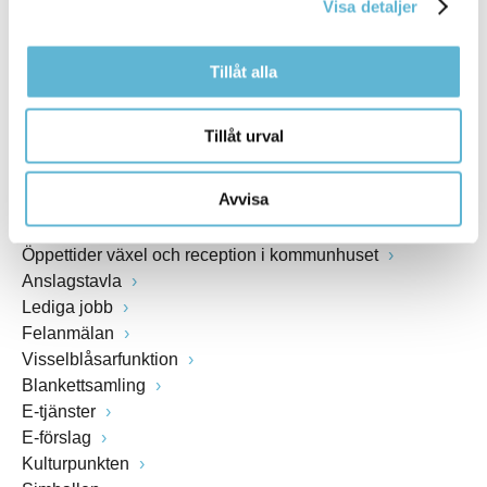
Visa detaljer
www.bromolla.se
Tillåt alla
Växel: 0456-82 20 00
Fax: 0456-82 22 00
Org.nr: 212000-0894
Tillåt urval
SNABBVAL
Avvisa
Öppettider växel och reception i kommunhuset
Anslagstavla
Lediga jobb
Felanmälan
Visselblåsarfunktion
Blankettsamling
E-tjänster
E-förslag
Kulturpunkten