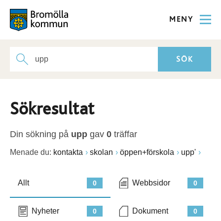
MENY
Sökresultat
Din sökning på
upp
gav
0
träffar
Menade du:
kontakta
skolan
öppen+förskola
upp'
Allt
Webbsidor
0
0
Nyheter
Dokument
0
0