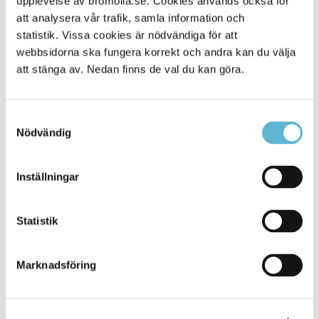
upplevelse av bromolla.se. Cookies används också för
att analysera vår trafik, samla information och
statistik. Vissa cookies är nödvändiga för att
webbsidorna ska fungera korrekt och andra kan du välja
att stänga av. Nedan finns de val du kan göra.
Samtyckesval
Nödvändig
KONTAKT
Inställningar
Besöksadress
Statistik
Kommunhuset, Storgatan 48
Postadress
Marknadsföring
Box 18, 295 21 Bromölla
E-post
kommunstyrelsen@bromolla.se
Webbadress