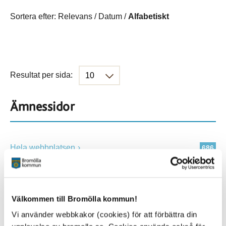
Sortera efter:
Relevans
/
Datum
/
Alfabetiskt
Resultat per sida:
Ämnessidor
Hela webbplatsen
686
Platser
Välkommen till Bromölla kommun!
Vi använder webbkakor (cookies) för att förbättra din
Alla platser
686