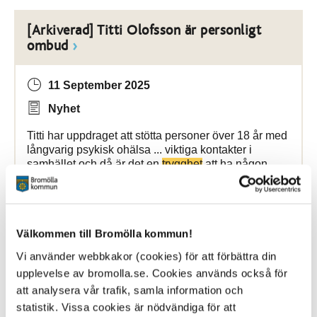
[Arkiverad] Titti Olofsson är personligt
ombud
11 September 2025
Nyhet
Titti har uppdraget att stötta personer över 18 år med
långvarig psykisk ohälsa ... viktiga kontakter i
samhället och då är det en
trygghet
att ha någon
med sig som stöd, avslutar Titti
Bromölla Kommun
Välkommen till Bromölla kommun!
Vi använder webbkakor (cookies) för att förbättra din
[Arkiverad]
Trygghetsmätning
upplevelse av bromolla.se. Cookies används också för
att analysera vår trafik, samla information och
statistik. Vissa cookies är nödvändiga för att
21 November 2024