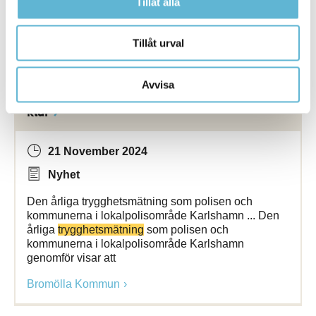
Tillåt alla
300 personer i Bromölla som
Bromölla Kommun
Tillåt urval
Avvisa
[Arkiverad]
Trygghetsmätningen
2020 är
klar
21 November 2024
Nyhet
Den årliga trygghetsmätning som polisen och
kommunerna i lokalpolisområde Karlshamn ... Den
årliga
trygghetsmätning
som polisen och
kommunerna i lokalpolisområde Karlshamn
genomför visar att
Bromölla Kommun