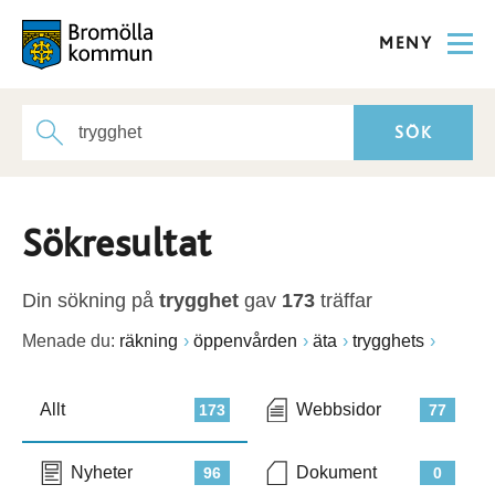
MENY
Sökresultat
Din sökning på
trygghet
gav
173
träffar
Menade du:
räkning
öppenvården
äta
trygghets
Allt
Webbsidor
173
77
Nyheter
Dokument
96
0