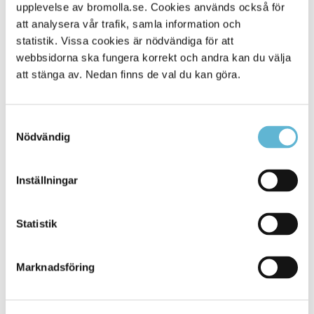
Alla platser
upplevelse av bromolla.se. Cookies används också för
45
att analysera vår trafik, samla information och
statistik. Vissa cookies är nödvändiga för att
webbsidorna ska fungera korrekt och andra kan du välja
att stänga av. Nedan finns de val du kan göra.
Samtyckesval
Nödvändig
Inställningar
KONTAKT
Statistik
Besöksadress
Kommunhuset, Storgatan 48
Postadress
Marknadsföring
Box 18, 295 21 Bromölla
E-post
kommunstyrelsen@bromolla.se