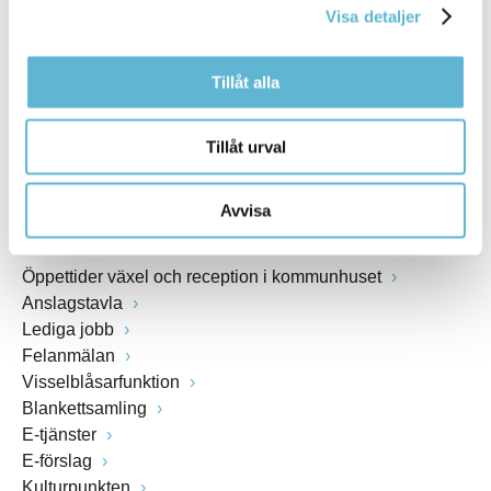
Visa detaljer
Webbadress
www.bromolla.se
Tillåt alla
Växel: 0456-82 20 00
Fax: 0456-82 22 00
Tillåt urval
Org.nr: 212000-0894
Avvisa
SNABBVAL
Öppettider växel och reception i kommunhuset
Anslagstavla
Lediga jobb
Felanmälan
Visselblåsarfunktion
Blankettsamling
E-tjänster
E-förslag
Kulturpunkten