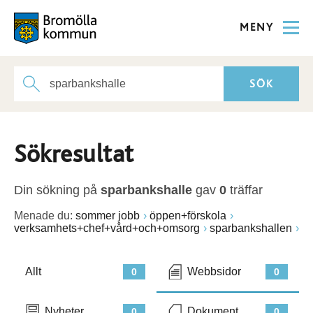
MENY
Sökresultat
Din sökning på
sparbankshalle
gav
0
träffar
Menade du:
sommer jobb
öppen+förskola
verksamhets+chef+vård+och+omsorg
sparbankshallen
Allt
Webbsidor
0
0
Nyheter
Dokument
0
0