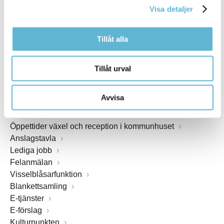
Webbadress
Visa detaljer
www.bromolla.se
Tillåt alla
Växel: 0456-82 20 00
Fax: 0456-82 22 00
Tillåt urval
Org.nr: 212000-0894
Avvisa
SNABBVAL
Öppettider växel och reception i kommunhuset
Anslagstavla
Lediga jobb
Felanmälan
Visselblåsarfunktion
Blankettsamling
E-tjänster
E-förslag
Kulturpunkten