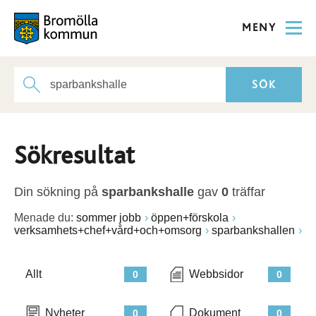
MENY
Sökresultat
Din sökning på
sparbankshalle
gav
0
träffar
Menade du:
sommer jobb
öppen+förskola
verksamhets+chef+vård+och+omsorg
sparbankshallen
Allt
Webbsidor
0
0
Nyheter
Dokument
0
0