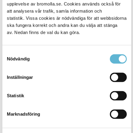
Alla platser
45
upplevelse av bromolla.se. Cookies används också för
att analysera vår trafik, samla information och
statistik. Vissa cookies är nödvändiga för att webbsidorna
ska fungera korrekt och andra kan du välja att stänga
av. Nedan finns de val du kan göra.
Samtyckesval
Nödvändig
Inställningar
KONTAKT
Besöksadress
Statistik
Kommunhuset, Storgatan 48
Postadress
Marknadsföring
Box 18, 295 21 Bromölla
E-post
kommunstyrelsen@bromolla.se