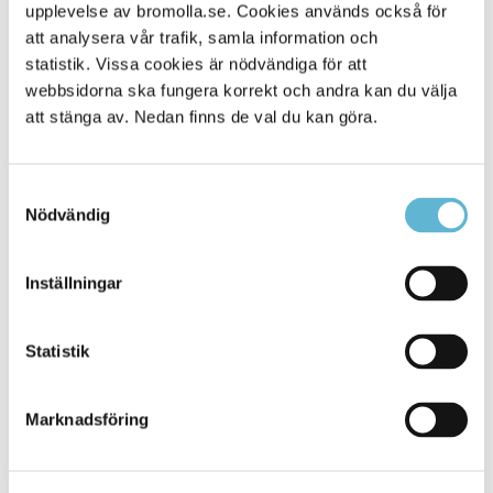
Alla platser
upplevelse av bromolla.se. Cookies används också för
45
att analysera vår trafik, samla information och
statistik. Vissa cookies är nödvändiga för att
webbsidorna ska fungera korrekt och andra kan du välja
att stänga av. Nedan finns de val du kan göra.
Samtyckesval
Nödvändig
Inställningar
KONTAKT
Statistik
Besöksadress
Kommunhuset, Storgatan 48
Postadress
Marknadsföring
Box 18, 295 21 Bromölla
E-post
kommunstyrelsen@bromolla.se