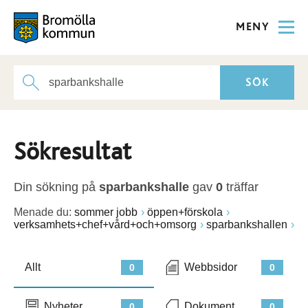
MENY
Sökresultat
Din sökning på
sparbankshalle
gav
0
träffar
Menade du:
sommer jobb
öppen+förskola
verksamhets+chef+vård+och+omsorg
sparbankshallen
Allt
Webbsidor
0
0
Nyheter
Dokument
0
0