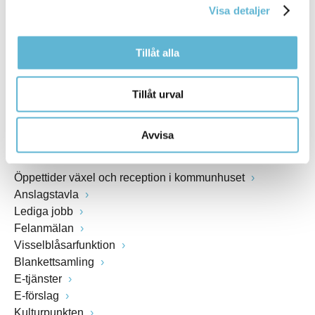
Visa detaljer
Webbadress
www.bromolla.se
Tillåt alla
Växel: 0456-82 20 00
Fax: 0456-82 22 00
Tillåt urval
Org.nr: 212000-0894
Avvisa
SNABBVAL
Öppettider växel och reception i kommunhuset
Anslagstavla
Lediga jobb
Felanmälan
Visselblåsarfunktion
Blankettsamling
E-tjänster
E-förslag
Kulturpunkten