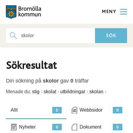
MENY
Sökresultat
Din sökning på
skolor
gav
0
träffar
Menade du:
stig
skolat
utbildningar
skolan
Allt
Webbsidor
0
0
Nyheter
Dokument
0
0