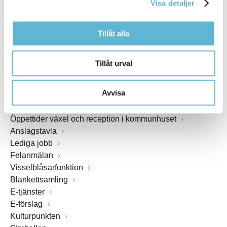
Visa detaljer
www.bromolla.se
Tillåt alla
Växel: 0456-82 20 00
Fax: 0456-82 22 00
Org.nr: 212000-0894
Tillåt urval
SNABBVAL
Avvisa
Öppettider växel och reception i kommunhuset
Anslagstavla
Lediga jobb
Felanmälan
Visselblåsarfunktion
Blankettsamling
E-tjänster
E-förslag
Kulturpunkten