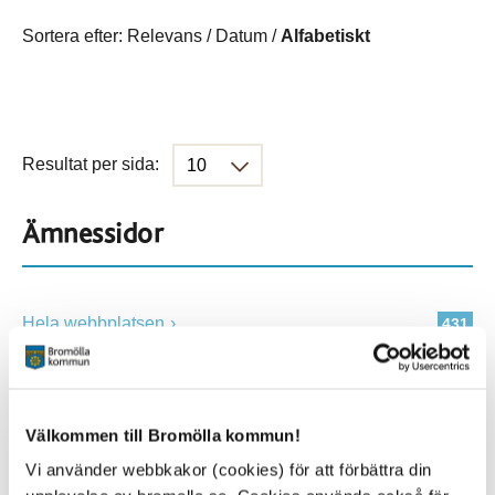
Sortera efter:
Relevans
/
Datum
/
Alfabetiskt
Resultat per sida:
Ämnessidor
Hela webbplatsen
431
Platser
Välkommen till Bromölla kommun!
Vi använder webbkakor (cookies) för att förbättra din
Alla platser
431