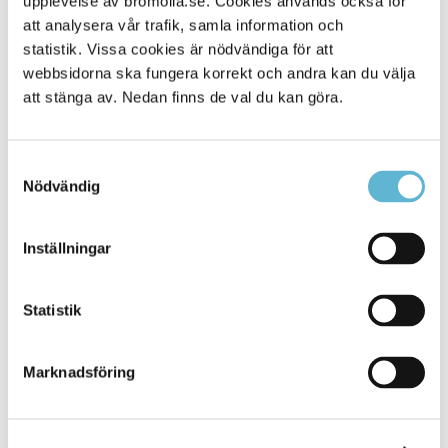
upplevelse av bromolla.se. Cookies används också för
att analysera vår trafik, samla information och
statistik. Vissa cookies är nödvändiga för att
webbsidorna ska fungera korrekt och andra kan du välja
att stänga av. Nedan finns de val du kan göra.
Samtyckesval
Nödvändig
KONTAKT
Inställningar
Besöksadress
Statistik
Kommunhuset, Storgatan 48
Postadress
Marknadsföring
Box 18, 295 21 Bromölla
E-post
kommunstyrelsen@bromolla.se
Webbadress