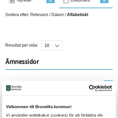
Nyheter
Dokument
0
0
Sortera efter:
Relevans
/
Datum
/
Alfabetiskt
Resultat per sida:
Ämnessidor
Hela webbplatsen
536
Platser
Välkommen till Bromölla kommun!
Vi använder webbkakor (cookies) för att förbättra din