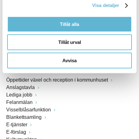
Visa detaljer
Webbadress
www.bromolla.se
Tillåt alla
Växel: 0456-82 20 00
Fax: 0456-82 22 00
Tillåt urval
Org.nr: 212000-0894
Avvisa
SNABBVAL
Öppettider växel och reception i kommunhuset
Anslagstavla
Lediga jobb
Felanmälan
Visselblåsarfunktion
Blankettsamling
E-tjänster
E-förslag