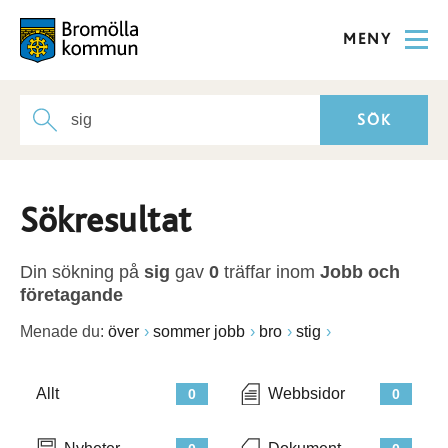
MENY
Sökresultat
Din sökning på
sig
gav
0
träffar inom
Jobb och
företagande
Menade du:
över
sommer jobb
bro
stig
Allt
Webbsidor
0
0