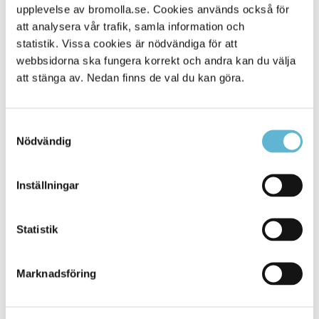
upplevelse av bromolla.se. Cookies används också för
Alla platser
536
att analysera vår trafik, samla information och
statistik. Vissa cookies är nödvändiga för att
webbsidorna ska fungera korrekt och andra kan du välja
att stänga av. Nedan finns de val du kan göra.
Samtyckesval
Nödvändig
Inställningar
KONTAKT
Statistik
Besöksadress
Kommunhuset, Storgatan 48
Postadress
Marknadsföring
Box 18, 295 21 Bromölla
E-post
kommunstyrelsen@bromolla.se