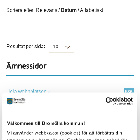
Sortera efter:
Relevans
/
Datum
/
Alfabetiskt
Resultat per sida:
Ämnessidor
Hela webbplatsen
536
Platser
Välkommen till Bromölla kommun!
Vi använder webbkakor (cookies) för att förbättra din
Alla platser
536