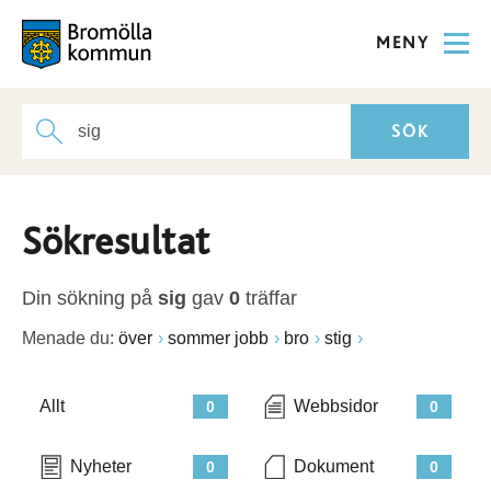
MENY
Sökresultat
Din sökning på
sig
gav
0
träffar
Menade du:
över
sommer jobb
bro
stig
Allt
Webbsidor
0
0
Nyheter
Dokument
0
0