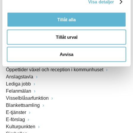
Visa detaljer
www.bromolla.se
Tillåt alla
Växel: 0456-82 20 00
Fax: 0456-82 22 00
Org.nr: 212000-0894
Tillåt urval
SNABBVAL
Avvisa
Öppettider växel och reception i kommunhuset
Anslagstavla
Lediga jobb
Felanmälan
Visselblåsarfunktion
Blankettsamling
E-tjänster
E-förslag
Kulturpunkten