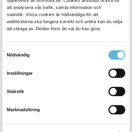
upplevelse av bromolla.se. Cookies används också för
att analysera vår trafik, samla information och
statistik. Vissa cookies är nödvändiga för att
webbsidorna ska fungera korrekt och andra kan du välja
att stänga av. Nedan finns de val du kan göra.
Samtyckesval
Nödvändig
KONTAKT
Inställningar
Besöksadress
Statistik
Kommunhuset, Storgatan 48
Postadress
Marknadsföring
Box 18, 295 21 Bromölla
E-post
kommunstyrelsen@bromolla.se
Webbadress