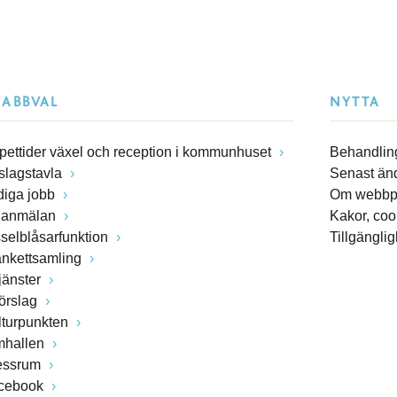
NABBVAL
NYTTA
pettider växel och reception i kommunhuset
Behandling
slagstavla
Senast än
diga jobb
Om webbp
lanmälan
Kakor, coo
sselblåsarfunktion
Tillgängli
ankettsamling
jänster
förslag
lturpunkten
mhallen
essrum
cebook