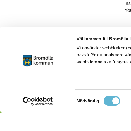
In
Yo
Välkommen till Bromölla
Vi använder webbkakor (coo
också för att analysera vår
webbsidorna ska fungera ko
Samtyckesval
Nödvändig