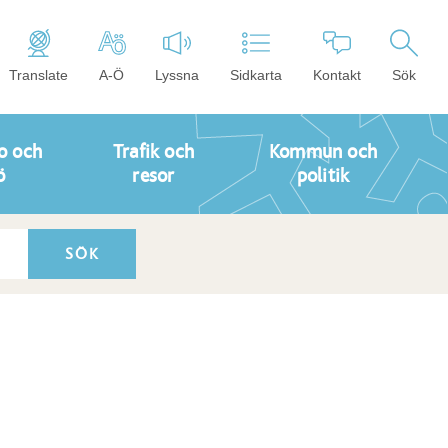
Translate
A-Ö
Lyssna
Sidkarta
Kontakt
Sök
o och
Trafik och
Kommun och
ö
resor
politik