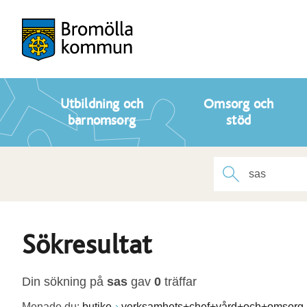
Utbildning och
Omsorg och
barnomsorg
stöd
Sökresultat
Din sökning på
sas
gav
0
träffar
Menade du:
butike
verksamhets+chef+vård+och+omsorg