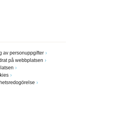
 av personuppgifter
drat på webbplatsen
latsen
kies
ghetsredogörelse