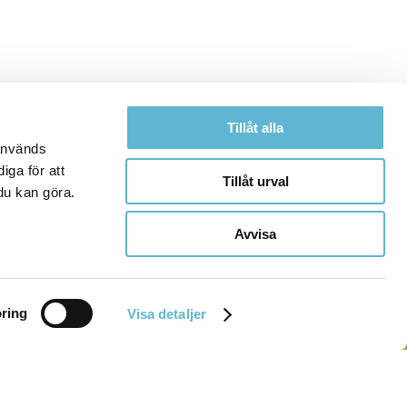
Tillåt alla
 används
iga för att
Tillåt urval
du kan göra.
Avvisa
ring
Visa detaljer