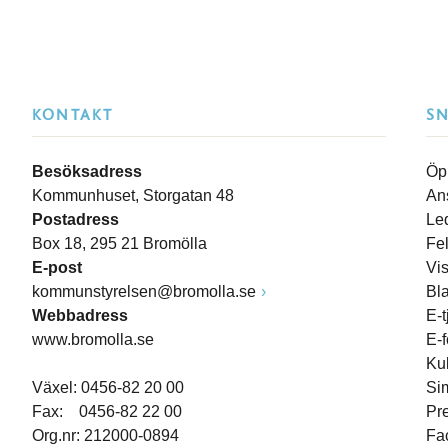
KONTAKT
S
Besöksadress
Öp
Kommunhuset, Storgatan 48
An
Postadress
Le
Box 18, 295 21 Bromölla
Fe
E-post
Vi
kommunstyrelsen@bromolla.se
Bl
Webbadress
E-t
www.bromolla.se
E-
Ku
Växel: 0456-82 20 00
Si
Fax: 0456-82 22 00
Pr
Org.nr: 212000-0894
Fa