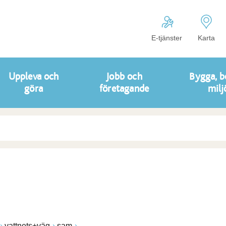
E-tjänster
Karta
Uppleva och
Jobb och
Bygga, b
göra
företagande
milj
vattnets+väg
sam