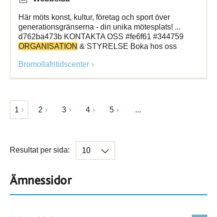
Här möts konst, kultur, företag och sport över
generationsgränserna - din unika mötesplats! ...
d762ba473b KONTAKTA OSS #fe6f61 #344759
ORGANISATION
& STYRELSE Boka hos oss
Bromollafritidscenter
1
2
3
4
5
...
Resultat per sida:
Ämnessidor