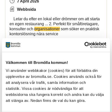
7 April 2026
Webbsida
Letar du efter en lokal eller drömmer om att starta
en egen restaurang ... 2. Perfekt för småföretagare,
konsulter och
organisationer
som söker en praktisk
kontorslösning nära service
Bromollafritidscenter
Välkommen till Bromölla kommun!
Patientsäkerhetsberättelse
Vi använder webbkakor (cookies) för att förbättra din
upplevelse av bromolla.se. Cookies används också för
26 March 2026
att analysera vår trafik, samla information och
statistik. Vissa cookies är nödvändiga för att
Webbsida
webbsidorna ska fungera korrekt och andra kan du välja
Patientsäkerhetsberättelse Bromölla kommun
att stänga av. Nedan finns de val du kan göra.
Patientsäkerhetsberättelse ... allmänheten, patienter,
andra vårdgivare och
patientorganisationer
. Kontakt