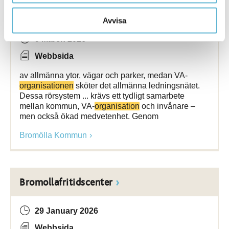
Översvämning & skyfallshantering
Avvisa
9 March 2026
Webbsida
av allmänna ytor, vägar och parker, medan VA-
organisationen
sköter det allmänna ledningsnätet.
Dessa rörsystem ... krävs ett tydligt samarbete
mellan kommun, VA-
organisation
och invånare –
men också ökad medvetenhet. Genom
Bromölla Kommun
Bromollafritidscenter
29 January 2026
Webbsida