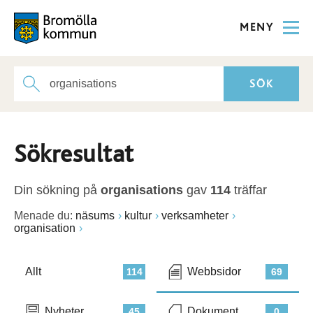
MENY
Sökresultat
Din sökning på
organisations
gav
114
träffar
Menade du:
näsums
kultur
verksamheter
organisation
Allt
Webbsidor
114
69
Nyheter
Dokument
45
0