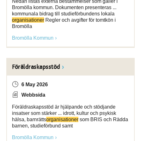
Nedan listas externa bestämmelser som gäller i
Bromölla kommun. Dokumenten presenteras ...
kommunala bidrag till studieförbundens lokala
organisationer
Regler och avgifter för tomtkön i
Bromölla
Bromölla Kommun
Föräldraskapsstöd
6 May 2026
Webbsida
Föräldraskapsstöd är hjälpande och stödjande
insatser som stärker ... idrott, kultur och psykisk
hälsa, barnrätts­
organisationer
som BRIS och Rädda
barnen, studieförbund samt
Bromölla Kommun