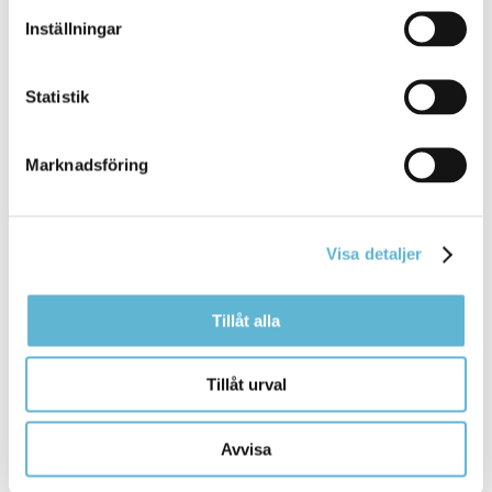
Inställningar
12 March 2019
Webbsida
Statistik
Varje år slängs ... år slängs cirka 19 kilo fullt ätbar
mat
per person och 26 kilo
mat
och dryck hälls ut i
Marknadsföring
slasken. Ett hushåll ... minst 3000 - 6 000 kr per år
på att minska sitt
matsvinn
.
Bromölla Kommun
Visa detaljer
Tillåt alla
Mat
för äldre
Tillåt urval
14 June 2023
Webbsida
Avvisa
Målet med
maten
i äldreomsorgen är att främja