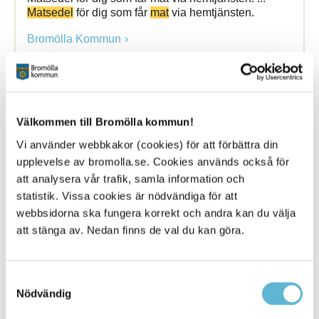
Matsedel
för dig som får
mat
via hemtjänsten.
Bromölla Kommun
Matsedel
grundskolan
Välkommen till Bromölla kommun!
Vi använder webbkakor (cookies) för att förbättra din
27 November 2025
upplevelse av bromolla.se. Cookies används också för
Webbsida
att analysera vår trafik, samla information och
Nyfiken på vad är för mat idag? Här hittar du våra
statistik. Vissa cookies är nödvändiga för att
veckomatsedlar. ... Nyfiken på vad är för
mat
idag?
webbsidorna ska fungera korrekt och andra kan du välja
Här hittar du våra
veckomatsedlar
.
att stänga av. Nedan finns de val du kan göra.
Bromölla Kommun
Samtyckesval
Nödvändig
Matsvinn
-
maten
som slängs i onödan