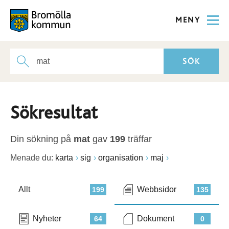
MENY
Sökresultat
Din sökning på
mat
gav
199
träffar
Menade du:
karta
sig
organisation
maj
Allt
Webbsidor
199
135
Nyheter
Dokument
64
0