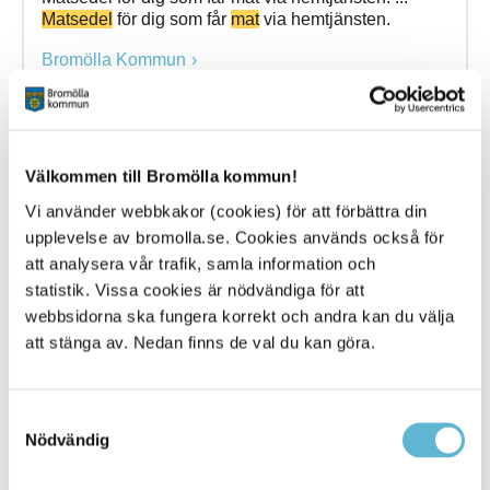
Matsedel
för dig som får
mat
via hemtjänsten.
Bromölla Kommun
Matsedel
grundskolan
Välkommen till Bromölla kommun!
Vi använder webbkakor (cookies) för att förbättra din
27 November 2025
upplevelse av bromolla.se. Cookies används också för
Webbsida
att analysera vår trafik, samla information och
statistik. Vissa cookies är nödvändiga för att
Nyfiken på vad är för mat idag? Här hittar du våra
webbsidorna ska fungera korrekt och andra kan du välja
veckomatsedlar. ... Nyfiken på vad är för
mat
idag?
att stänga av. Nedan finns de val du kan göra.
Här hittar du våra
veckomatsedlar
.
Bromölla Kommun
Samtyckesval
Nödvändig
Matsvinn
-
maten
som slängs i onödan