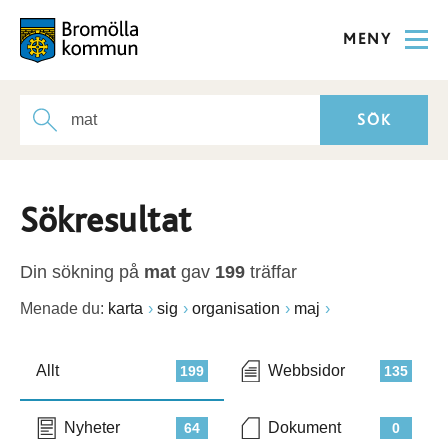
MENY
Sökresultat
Din sökning på
mat
gav
199
träffar
Menade du:
karta
sig
organisation
maj
Allt
Webbsidor
199
135
Nyheter
Dokument
64
0