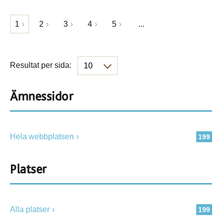
1
2
3
4
5
...
Resultat per sida:
Ämnessidor
Hela webbplatsen
199
Platser
Alla platser
199