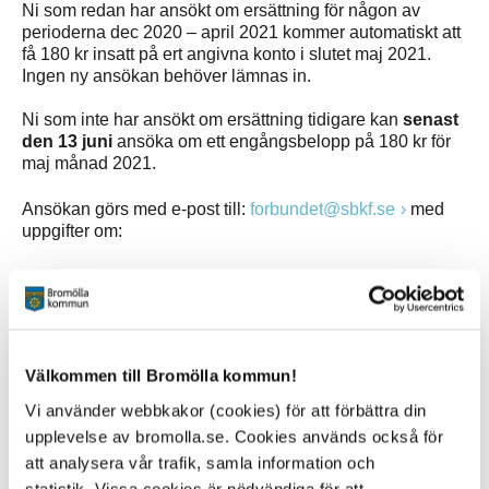
Ni som redan har ansökt om ersättning för någon av
perioderna dec 2020 – april 2021 kommer automatiskt att
få 180 kr insatt på ert angivna konto i slutet maj 2021.
Ingen ny ansökan behöver lämnas in.
Ni som inte har ansökt om ersättning tidigare kan
senast
den 13 juni
ansöka om ett engångsbelopp på 180 kr för
maj månad 2021.
Ansökan görs med e-post till:
forbundet@sbkf.se
med
uppgifter om:
Elevens för- och efternamn och personnummer
Elevens klass, skola och skolkommun
Kontouppgifter till kontot matersättningen ska
betalas ut till dvs. kontoinnehavarens namn,
kontonummer inklusive clearingsnummer och
Välkommen till Bromölla kommun!
namnet på banken
Vi använder webbkakor (cookies) för att förbättra din
upplevelse av bromolla.se. Cookies används också för
Om SBKF behöver kontakta dig görs det via den e-
att analysera vår trafik, samla information och
postadress du skickar in ansökan ifrån.
statistik. Vissa cookies är nödvändiga för att