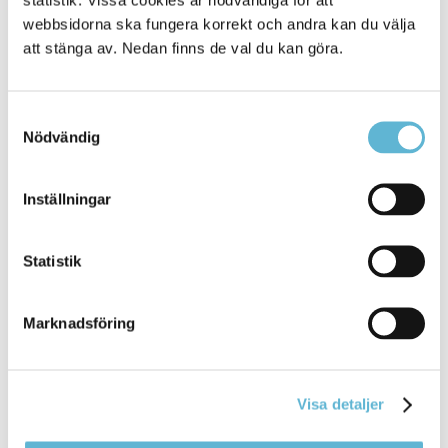
webbsidorna ska fungera korrekt och andra kan du välja
Insättning av pengar till angivet konto görs senast i juni
att stänga av. Nedan finns de val du kan göra.
2021.
Ingen matersättning ges för juni månad.
Samtyckesval
Nödvändig
Om du har frågor kan du kontakta förbundskansliet via e-
post
forbundet@sbkf.se
eller ring 0456-81 66 53.
Inställningar
Sidan senast uppdaterad:
den 29 September 2021
Statistik
Tipsa och dela sidan
Marknadsföring
Kommentera
Skriv ut
Visa detaljer