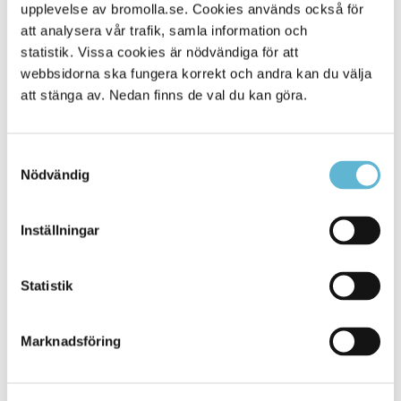
Alla platser
upplevelse av bromolla.se. Cookies används också för
901
att analysera vår trafik, samla information och
statistik. Vissa cookies är nödvändiga för att
webbsidorna ska fungera korrekt och andra kan du välja
att stänga av. Nedan finns de val du kan göra.
Samtyckesval
Nödvändig
Inställningar
KONTAKT
Statistik
Besöksadress
Kommunhuset, Storgatan 48
Postadress
Marknadsföring
Box 18, 295 21 Bromölla
E-post
kommunstyrelsen@bromolla.se