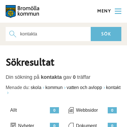
MENY
Sökresultat
Din sökning på
kontakta
gav
0
träffar
Menade du:
skola
kommun
vatten och avlopp
kontakt
Allt
Webbsidor
0
0
Nyheter
Dokument
0
0