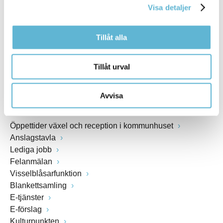
Visa detaljer
Webbadress
www.bromolla.se
Tillåt alla
Växel: 0456-82 20 00
Fax: 0456-82 22 00
Tillåt urval
Org.nr: 212000-0894
Avvisa
SNABBVAL
Öppettider växel och reception i kommunhuset
Anslagstavla
Lediga jobb
Felanmälan
Visselblåsarfunktion
Blankettsamling
E-tjänster
E-förslag
Kulturpunkten