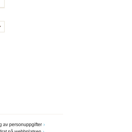
 av personuppgifter
drat på webbplatsen