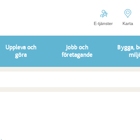
E-tjänster
Karta
Uppleva och
Jobb och
Bygga, b
göra
företagande
milj