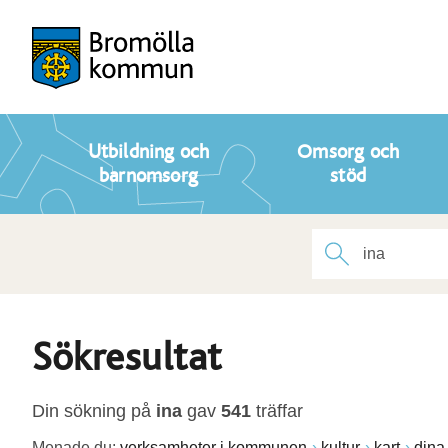
Utbildning och
Omsorg och
barnomsorg
stöd
Sökresultat
Din sökning på
ina
gav
541
träffar
Menade du:
verksamheter i kommunen
kultur
kart
dina