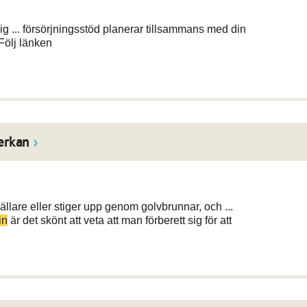
 dig ... försörjningsstöd planerar tillsammans med din
 Följ länken
erkan
källare eller stiger upp genom golvbrunnar, och ...
in
är det skönt att veta att man förberett sig för att