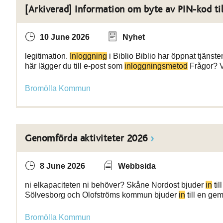
[Arkiverad] Information om byte av PIN-kod til
10 June 2026
Nyhet
legitimation.
Inloggning
i Biblio Biblio har öppnat tjäns
här lägger du till e-post som
inloggningsmetod
Frågor? V
Bromölla Kommun
Genomförda aktiviteter 2026
8 June 2026
Webbsida
ni elkapaciteten ni behöver? Skåne Nordost bjuder
in
til
Sölvesborg och Olofströms kommun bjuder
in
till en gem
Bromölla Kommun