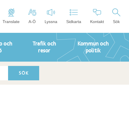
Translate
A-Ö
Lyssna
Sidkarta
Kontakt
Sök
o och
Trafik och
Kommun och
ö
resor
politik