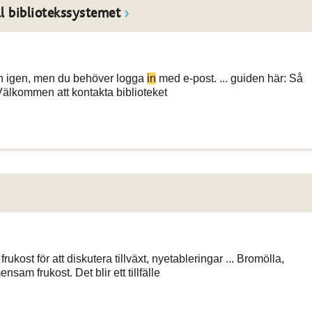
l bibliotekssystemet
ten igen, men du behöver logga
in
med e-post. ... guiden här: Så
älkommen att kontakta biblioteket
l frukost för att diskutera tillväxt, nyetableringar ... Bromölla,
ensam frukost. Det blir ett tillfälle