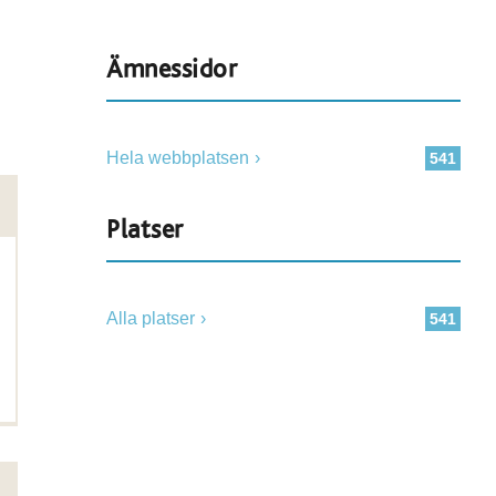
Ämnessidor
Hela webbplatsen
541
Platser
Alla platser
541