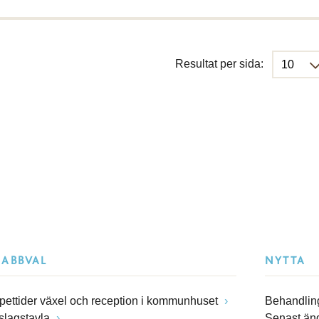
Resultat per sida:
NABBVAL
NYTTA
pettider växel och reception i kommunhuset
Behandling
slagstavla
Senast än