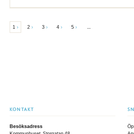
1
2
3
4
5
...
KONTAKT
S
Besöksadress
Öp
Kommunhuset, Storgatan 48
An