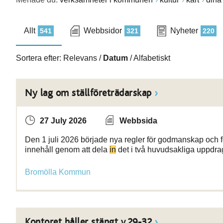
Allt
Webbsidor
Nyheter
541
321
220
Sortera efter:
Relevans
/
Datum
/
Alfabetiskt
Ny lag om ställföreträdarskap
27 July 2026
Webbsida
Den 1 juli 2026 började nya regler för godmanskap och för
innehåll genom att dela
in
det i två huvudsakliga uppdr
Bromölla Kommun
Kontoret håller stängt v.29-32