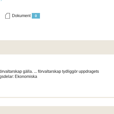
Dokument
0
valtarskap gälla. ... förvaltarskap tydliggör uppdragets
agsdelar: Ekonomiska