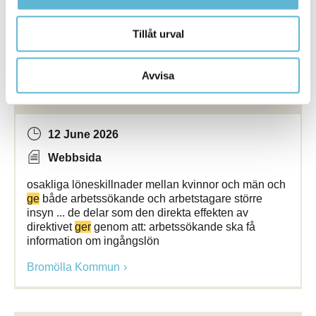
Naturskador som blir mer extrema
Bromölla Kommun
Tillåt urval
Avvisa
Lönetransparensdirektivet
12 June 2026
Webbsida
osakliga löneskillnader mellan kvinnor och män och
ge
både arbetssökande och arbetstagare större
insyn ... de delar som den direkta effekten av
direktivet
ger
genom att: arbetssökande ska få
information om ingångslön
Bromölla Kommun