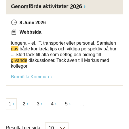
Genomförda aktiviteter 2026
8 June 2026
Webbsida
fungera – el, IT, transporter eller personal. Samtalen
gav
både konkreta tips och viktiga perspektiv på hur
... Stort tack till alla som deltog och bidrog till
givande
diskussioner. Tack även till Markus med
kollegor
Bromölla Kommun
1
2
3
4
5
...
Resultat per sida: