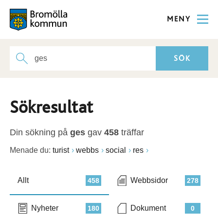
MENY
Sökresultat
Din sökning på
ges
gav
458
träffar
Menade du:
turist
webbs
social
res
Allt
Webbsidor
458
278
Nyheter
Dokument
180
0