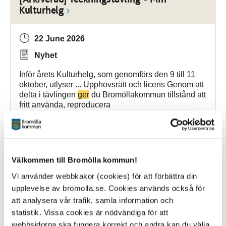
Kulturhelg
22 June 2026
Nyhet
Inför årets Kulturhelg, som genomförs den 9 till 11
oktober, utlyser ... Upphovsrätt och licens Genom att
delta i tävlingen
ger
du Bromöllakommun tillstånd att
fritt använda, reproducera
Bromölla Kommun
Välkommen till Bromölla kommun!
Aktivitetskravet
Vi använder webbkakor (cookies) för att förbättra din
upplevelse av bromolla.se. Cookies används också för
17 June 2026
att analysera vår trafik, samla information och
statistik. Vissa cookies är nödvändiga för att
Webbsida
webbsidorna ska fungera korrekt och andra kan du välja