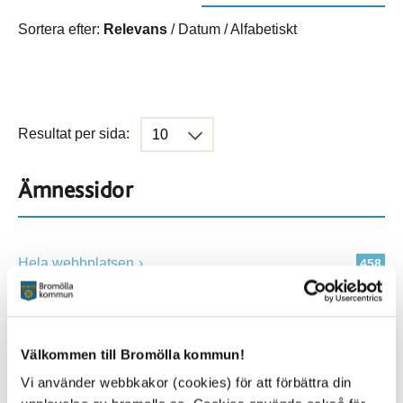
Sortera efter:
Relevans
/
Datum
/
Alfabetiskt
Resultat per sida:
Ämnessidor
Hela webbplatsen
458
Platser
Välkommen till Bromölla kommun!
Vi använder webbkakor (cookies) för att förbättra din
Alla platser
458