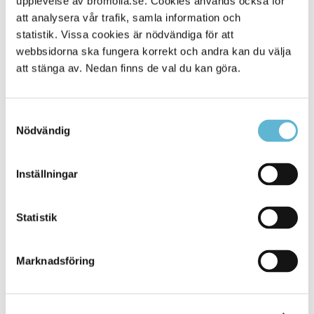
upplevelse av bromolla.se. Cookies används också för
att analysera vår trafik, samla information och
statistik. Vissa cookies är nödvändiga för att
webbsidorna ska fungera korrekt och andra kan du välja
att stänga av. Nedan finns de val du kan göra.
Samtyckesval
Nödvändig
KONTAKT
Inställningar
Besöksadress
Statistik
Kommunhuset, Storgatan 48
Postadress
Marknadsföring
Box 18, 295 21 Bromölla
E-post
kommunstyrelsen@bromolla.se
Webbadress