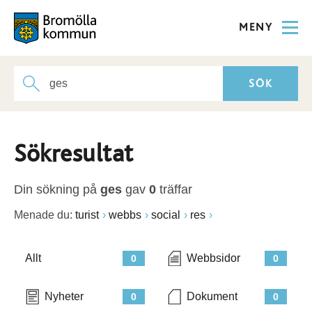
MENY
Sökresultat
Din sökning på
ges
gav
0
träffar
Menade du:
turist
webbs
social
res
Allt
Webbsidor
0
0
Nyheter
Dokument
0
0