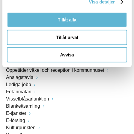
Visa detaljer
www.bromolla.se
Tillåt alla
Växel: 0456-82 20 00
Fax: 0456-82 22 00
Org.nr: 212000-0894
Tillåt urval
SNABBVAL
Avvisa
Öppettider växel och reception i kommunhuset
Anslagstavla
Lediga jobb
Felanmälan
Visselblåsarfunktion
Blankettsamling
E-tjänster
E-förslag
Kulturpunkten