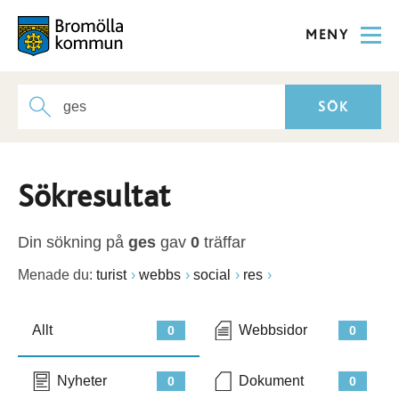
MENY
Sökresultat
Din sökning på
ges
gav
0
träffar
Menade du:
turist
webbs
social
res
Allt
Webbsidor
0
0
Nyheter
Dokument
0
0