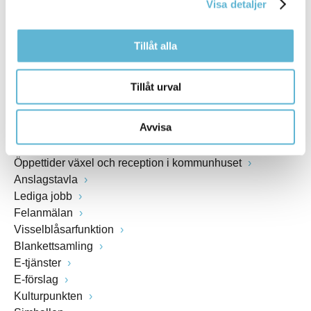
Visa detaljer
www.bromolla.se
Tillåt alla
Växel: 0456-82 20 00
Fax: 0456-82 22 00
Org.nr: 212000-0894
Tillåt urval
SNABBVAL
Avvisa
Öppettider växel och reception i kommunhuset
Anslagstavla
Lediga jobb
Felanmälan
Visselblåsarfunktion
Blankettsamling
E-tjänster
E-förslag
Kulturpunkten