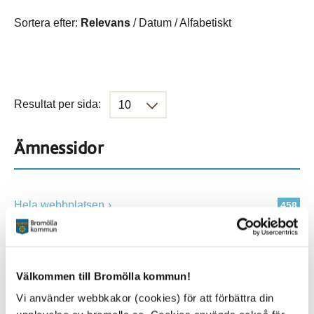
Sortera efter:
Relevans
/
Datum
/
Alfabetiskt
Resultat per sida:
Ämnessidor
Hela webbplatsen
458
Platser
Välkommen till Bromölla kommun!
Vi använder webbkakor (cookies) för att förbättra din
Alla platser
458