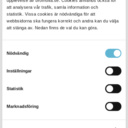
upplevelse av bromolla.se. Cookies används också för
att analysera vår trafik, samla information och
statistik. Vissa cookies är nödvändiga för att
webbsidorna ska fungera korrekt och andra kan du välja
att stänga av. Nedan finns de val du kan göra.
Samtyckesval
Nödvändig
KONTAKT
Inställningar
Besöksadress
Statistik
Kommunhuset, Storgatan 48
Postadress
Marknadsföring
Box 18, 295 21 Bromölla
E-post
kommunstyrelsen@bromolla.se
Webbadress