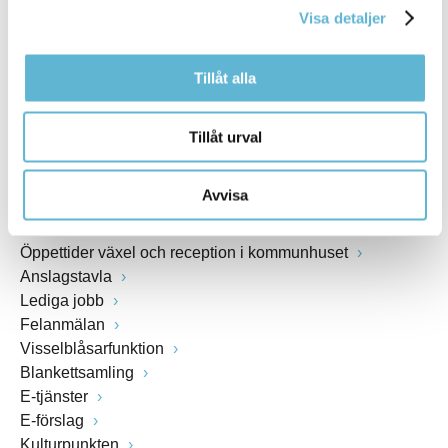
Webbadress
Visa detaljer
www.bromolla.se
Tillåt alla
Växel: 0456-82 20 00
Fax: 0456-82 22 00
Tillåt urval
Org.nr: 212000-0894
Avvisa
SNABBVAL
Öppettider växel och reception i kommunhuset
Anslagstavla
Lediga jobb
Felanmälan
Visselblåsarfunktion
Blankettsamling
E-tjänster
E-förslag
Kulturpunkten