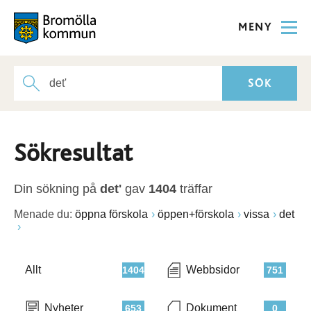
MENY
Sökresultat
Din sökning på
det'
gav
1404
träffar
Menade du:
öppna förskola
öppen+förskola
vissa
det
Allt
Webbsidor
1404
751
Nyheter
Dokument
653
0