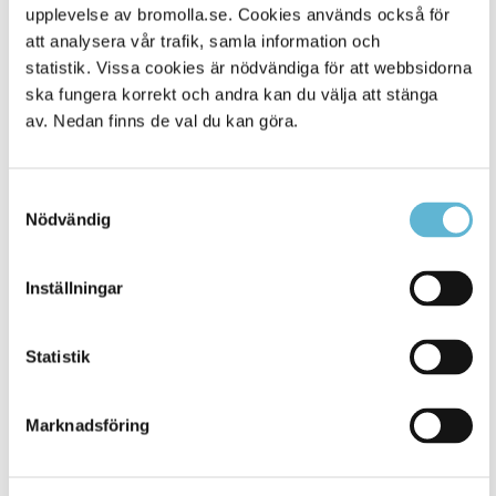
Alla platser
1404
upplevelse av bromolla.se. Cookies används också för
att analysera vår trafik, samla information och
statistik. Vissa cookies är nödvändiga för att webbsidorna
ska fungera korrekt och andra kan du välja att stänga
av. Nedan finns de val du kan göra.
Samtyckesval
Nödvändig
Inställningar
KONTAKT
Besöksadress
Statistik
Kommunhuset, Storgatan 48
Postadress
Marknadsföring
Box 18, 295 21 Bromölla
E-post
kommunstyrelsen@bromolla.se