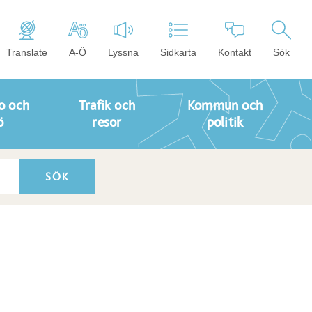
Translate
A-Ö
Lyssna
Sidkarta
Kontakt
Sök
o och
Trafik och
Kommun och
ö
resor
politik