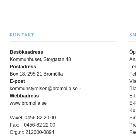
KONTAKT
S
Besöksadress
Öp
Kommunhuset, Storgatan 48
An
Postadress
Le
Box 18, 295 21 Bromölla
Fe
E-post
Vi
kommunstyrelsen@bromolla.se
Bl
Webbadress
E-t
www.bromolla.se
E-
Ku
Växel: 0456-82 20 00
Si
Fax: 0456-82 22 00
Pr
Org.nr: 212000-0894
Fa