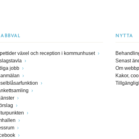
NABBVAL
NYTTA
pettider växel och reception i kommunhuset
Behandling
slagstavla
Senast än
diga jobb
Om webbp
lanmälan
Kakor, coo
sselblåsarfunktion
Tillgängli
ankettsamling
jänster
förslag
lturpunkten
mhallen
essrum
cebook