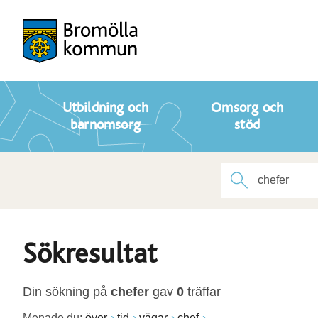
Utbildning och
Omsorg och
barnomsorg
stöd
Sökresultat
Din sökning på
chefer
gav
0
träffar
Menade du:
över
tid
vägar
chef