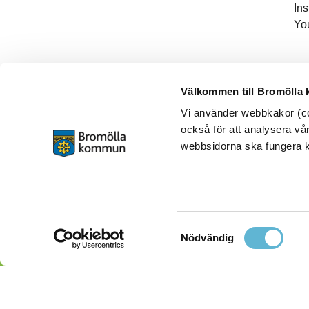
In
Yo
Välkommen till Bromölla
Vi använder webbkakor (coo
också för att analysera vår
webbsidorna ska fungera ko
Samtyckesval
Nödvändig