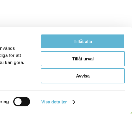
Tillåt alla
 används
iga för att
Tillåt urval
du kan göra.
Avvisa
ring
Visa detaljer