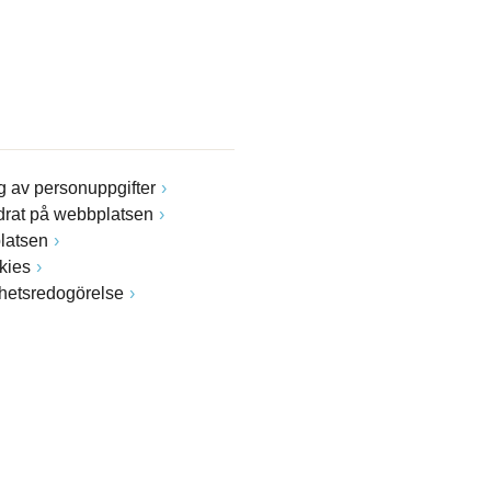
 av personuppgifter
drat på webbplatsen
latsen
kies
ghetsredogörelse