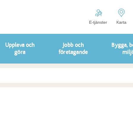
E-tjänster
Karta
Uppleva och
Jobb och
Bygga, b
göra
företagande
milj