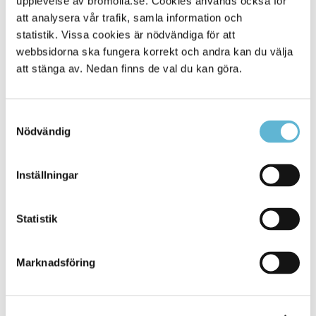
upplevelse av bromolla.se. Cookies används också för
att analysera vår trafik, samla information och
statistik. Vissa cookies är nödvändiga för att
webbsidorna ska fungera korrekt och andra kan du välja
att stänga av. Nedan finns de val du kan göra.
Samtyckesval
Nödvändig
KONTAKT
Inställningar
Besöksadress
Statistik
Kommunhuset, Storgatan 48
Postadress
Marknadsföring
Box 18, 295 21 Bromölla
E-post
kommunstyrelsen@bromolla.se
Webbadress