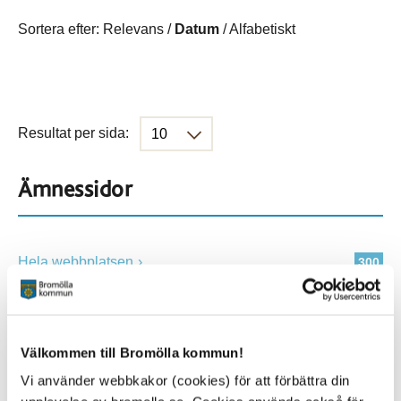
Sortera efter:
Relevans
/
Datum
/
Alfabetiskt
Resultat per sida:
Ämnessidor
Hela webbplatsen
300
Platser
Välkommen till Bromölla kommun!
Vi använder webbkakor (cookies) för att förbättra din
Alla platser
300