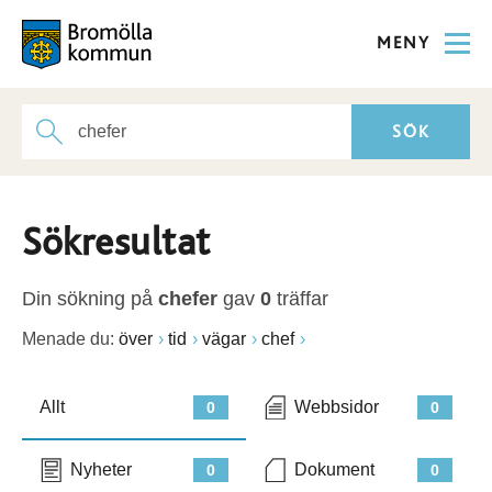
MENY
Sökresultat
Din sökning på
chefer
gav
0
träffar
Menade du:
över
tid
vägar
chef
Allt
Webbsidor
0
0
Nyheter
Dokument
0
0