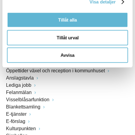
Visa detaljer
www.bromolla.se
Tillåt alla
Växel: 0456-82 20 00
Fax: 0456-82 22 00
Org.nr: 212000-0894
Tillåt urval
SNABBVAL
Avvisa
Öppettider växel och reception i kommunhuset
Anslagstavla
Lediga jobb
Felanmälan
Visselblåsarfunktion
Blankettsamling
E-tjänster
E-förslag
Kulturpunkten