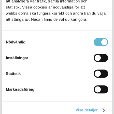
att analysera vår trafik, samla information och
Se även MSB:s information om utbildningar
statistik. Vissa cookies är nödvändiga för att
webbsidorna ska fungera korrekt och andra kan du välja
att stänga av. Nedan finns de val du kan göra.
Kontakt
Räddningstjänsten
Samtyckesval
Fågel Fenix väg 1
Nödvändig
Box 18, 295 21 Bromölla
0456-82 20 00 vx
raddningstjansten@bromolla.se
Inställningar
Anders Haglund
Räddningschef
Statistik
0456-82 20 67
anders.haglund@bromolla.se
Marknadsföring
Visa detaljer
Sidan senast uppdaterad:
den 6 September 2023