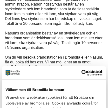
administration. Räddningsstyrkan består av en
styrkeledare och fem brandmän som är deltidsanställda.
Inom fem minuter efter ett larm, ska styrkan vara på väg.
Det finns fyra styrkor som har beredskap en vecka i taget.
Totalt är vi 30 personer som ingår i Bromöllastyrkan.
Näsums organisation består av en styrkeledare och en
brandman som är deltidsanställda. Inom fem minuter efter
ett larm, ska styrkan vara på väg. Totalt ingår 10 personer
i Näsums organisation.
Om du vill besöka brandstationen i Bromölla eller Näsum,
får du boka tid hos oss. Vi har möjlighet att ta emot
studiebesök efter överenskommelse.
Vill du veta mer om vad det innebär att arbeta som
deltidsbrandman?
Läs mer i foldern Arbeta som deltidsbrandman
Välkommen till Bromölla kommun!
Är du intresserad av att jobba hos oss fyller du i
Vi använder webbkakor (cookies) för att förbättra din
Anställningsansökan räddningstjänsten
upplevelse av bromolla.se. Cookies används också för