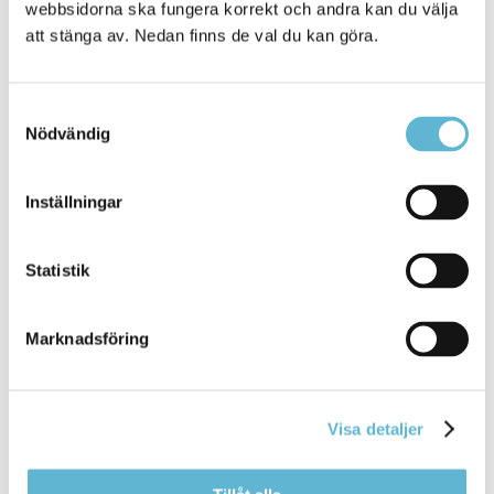
webbsidorna ska fungera korrekt och andra kan du välja
Gasum AB
att stänga av. Nedan finns de val du kan göra.
Information till allmänheten enligt
Sevesolagstiftningen
Samtyckesval
Nödvändig
VMA, Viktigt meddelande till
allmänheten
Inställningar
VMA är ett varningssystem som används vid olyckor,
allvarliga händelser och störningar i viktiga
samhällsfunktioner.
Statistik
Läs mer om VMA
Marknadsföring
Sidan senast uppdaterad:
den 6 May 2026
Visa detaljer