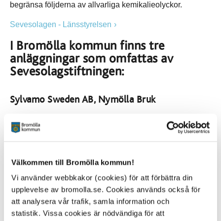
begränsa följderna av allvarliga kemikalieolyckor.
Sevesolagen - Länsstyrelsen
I Bromölla kommun finns tre
anläggningar som omfattas av
Sevesolagstiftningen:
Sylvamo Sweden AB, Nymölla Bruk
Information till allmänheten enligt
Sevesolagstiftningen
Bromölla kommuns plan för räddningsinsats vid
sevesoverksamhet av den högre kravnivån
Välkommen till Bromölla kommun!
Geberit Production AB
Vi använder webbkakor (cookies) för att förbättra din
upplevelse av bromolla.se. Cookies används också för
Information till allmänheten gällande riskerna för en
att analysera vår trafik, samla information och
storskalig kemikalieolycka vid Geberit Production
statistik. Vissa cookies är nödvändiga för att