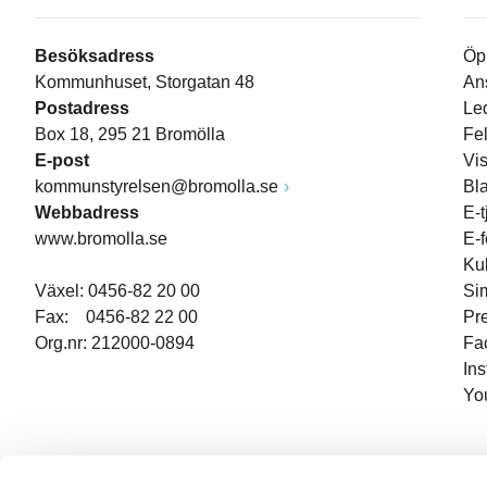
Besöksadress
Öp
Kommunhuset, Storgatan 48
An
Postadress
Le
Box 18, 295 21 Bromölla
Fe
E-post
Vi
kommunstyrelsen@bromolla.se
Bl
Webbadress
E-t
www.bromolla.se
E-
Ku
Växel: 0456-82 20 00
Si
Fax: 0456-82 22 00
Pr
Org.nr: 212000-0894
Fa
In
Yo