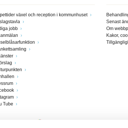
pettider växel och reception i kommunhuset
Behandling
slagstavla
Senast än
diga jobb
Om webbp
lanmälan
Kakor, coo
sselblåsarfunktion
Tillgängli
ankettsamling
jänster
förslag
lturpunkten
mhallen
essrum
cebook
stagram
u Tube