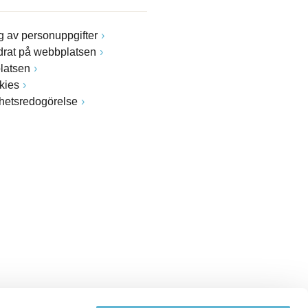
 av personuppgifter
drat på webbplatsen
latsen
kies
ghetsredogörelse