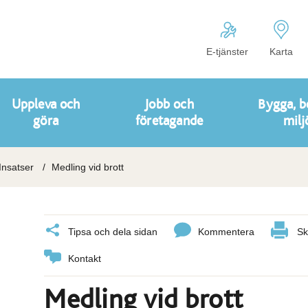
E-tjänster
Karta
Uppleva och
Jobb och
Bygga, b
göra
företagande
milj
Insatser
Medling vid brott
Tipsa och dela sidan
Kommentera
Sk
Kontakt
Medling vid brott