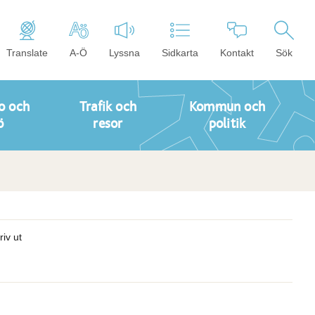
Translate
A-Ö
Lyssna
Sidkarta
Kontakt
Sök
o och
Trafik och
Kommun och
ö
resor
politik
riv ut