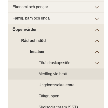
Ekonomi och pengar
Familj, barn och unga
Öppenvården
Råd och stöd
Insatser
Föräldraskapsstöd
Medling vid brott
Ungdomssekreterare
Fältgruppen
Skolsocialt team (SST)