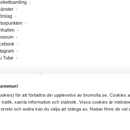
ankettsamling
jänster
förslag
lturpunkten
mhallen
essrum
cebook
stagram
u Tube
 kommun!
kies) för att förbättra din upplevelse av bromolla.se. Cookies
 trafik, samla information och statistik. Vissa cookies är nödvänd
rrekt och andra kan du välja att stänga av. Nedan finns de val 