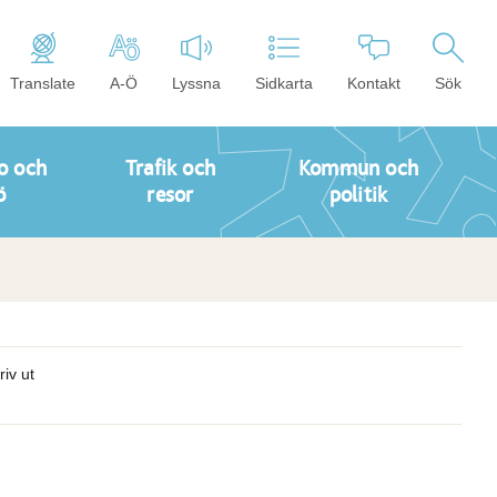
Translate
A-Ö
Lyssna
Sidkarta
Kontakt
Sök
o och
Trafik och
Kommun och
ö
resor
politik
riv ut