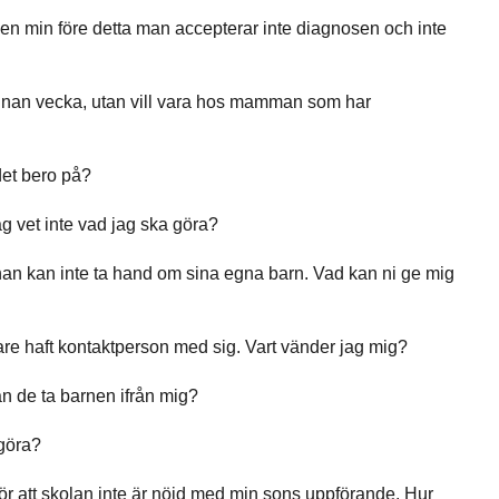
en min före detta man accepterar inte diagnosen och inte
arannan vecka, utan vill vara hos mamman som har
 det bero på?
jag vet inte vad jag ska göra?
han kan inte ta hand om sina egna barn. Vad kan ni ge mig
igare haft kontaktperson med sig. Vart vänder jag mig?
an de ta barnen ifrån mig?
 göra?
rför att skolan inte är nöjd med min sons uppförande. Hur