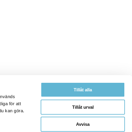
Tillåt alla
 används
iga för att
Tillåt urval
du kan göra.
Avvisa