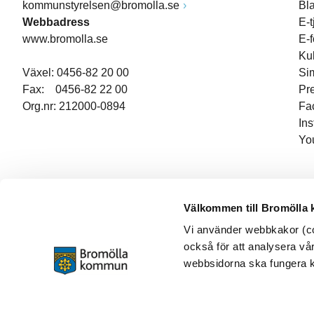
kommunstyrelsen@bromolla.se
Bl
Webbadress
E-t
www.bromolla.se
E-
Ku
Växel: 0456-82 20 00
Si
Fax: 0456-82 22 00
Pr
Org.nr: 212000-0894
Fa
In
Yo
Välkommen till Bromölla
Vi använder webbkakor (coo
också för att analysera vår
webbsidorna ska fungera ko