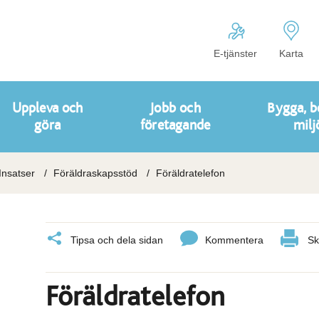
E-tjänster
Karta
Uppleva och
Jobb och
Bygga, b
göra
företagande
milj
Insatser
Föräldraskapsstöd
Föräldratelefon
Tipsa och dela sidan
Kommentera
Sk
Föräldratelefon