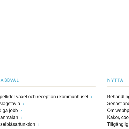
NABBVAL
NYTTA
pettider växel och reception i kommunhuset
Behandling
slagstavla
Senast än
diga jobb
Om webbp
lanmälan
Kakor, coo
sselblåsarfunktion
Tillgängli