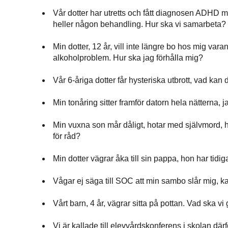
Vår dotter har utretts och fått diagnosen ADHD m
heller någon behandling. Hur ska vi samarbeta?
Min dotter, 12 år, vill inte längre bo hos mig v
alkoholproblem. Hur ska jag förhålla mig?
Vår 6-åriga dotter får hysteriska utbrott, vad kan
Min tonåring sitter framför datorn hela nätterna, 
Min vuxna son mår dåligt, hotar med självmord, 
för råd?
Min dotter vägrar åka till sin pappa, hon har tid
Vågar ej säga till SOC att min sambo slår mig, k
Vårt barn, 4 år, vägrar sitta på pottan. Vad ska vi
Vi är kallade till elevvårdskonferens i skolan dä