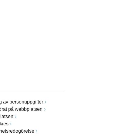
 av personuppgifter
drat på webbplatsen
latsen
kies
ghetsredogörelse