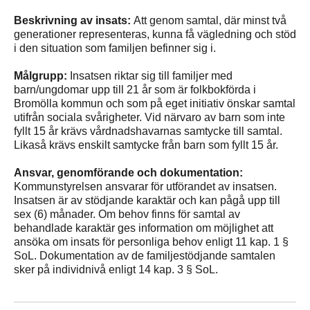
Beskrivning av insats:
Att genom samtal, där minst två
generationer representeras, kunna få vägledning och stöd
i den situation som familjen befinner sig i.
Målgrupp:
Insatsen riktar sig till familjer med
barn/ungdomar upp till 21 år som är folkbokförda i
Bromölla kommun och som på eget initiativ önskar samtal
utifrån sociala svårigheter. Vid närvaro av barn som inte
fyllt 15 år krävs vårdnadshavarnas samtycke till samtal.
Likaså krävs enskilt samtycke från barn som fyllt 15 år.
Ansvar, genomförande och dokumentation:
Kommunstyrelsen ansvarar för utförandet av insatsen.
Insatsen är av stödjande karaktär och kan pågå upp till
sex (6) månader. Om behov finns för samtal av
behandlade karaktär ges information om möjlighet att
ansöka om insats för personliga behov enligt 11 kap. 1 §
SoL. Dokumentation av de familjestödjande samtalen
sker på individnivå enligt 14 kap. 3 § SoL.