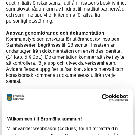
eget initiativ önskar samtal utifrån insatsens beskrivning,
som utövat någon form av lindrigt till måttligt partnervåld
och som inte uppfyller kriterierna för allvarlig
personlighetsstörning.
Ansvar, genomförande och dokumentation:
Kommunstyrelsen ansvarar för utförandet av insatsen.
Samtalsserien begränsas till 23 samtal. Insatsen är
undantagen från dokumentation om enskildas identitet
(14 kap. 5 § SoL). Dokumentation kommer att ske i syfte
att kontrollera, följa upp och utveckla verksamheten.
Avidentifierade uppgifter utifrån kön, åldersintervall och
kontaktorsak kommer att dokumenteras utifrån varje
samtal.
Insats:
Samtalsgrupper för barn
Beskrivning av insats:
Att genom gruppsamtal ge barn
Välkommen till Bromölla kommun!
stöd och vägledning utifrån uppmärksammat behov.
Vi använder webbkakor (cookies) för att förbättra din
Målgrupp:
Barn upp till 18 år, folkbokförda i Bromölla