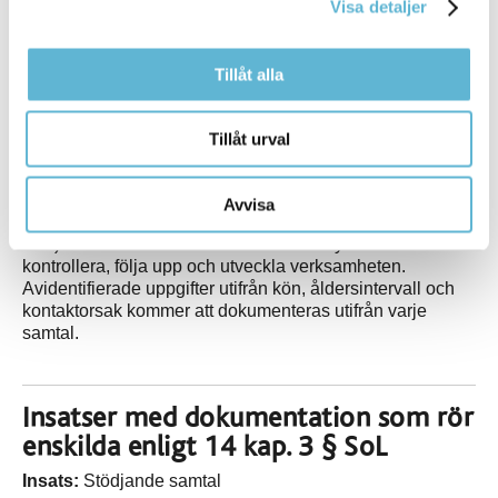
Visa detaljer
Målgrupp:
Individer folkbokförda i Bromölla kommun.
Tillåt alla
Ansvar, genomförande och dokumentation:
Kommunstyrelsen ansvarar för utförandet av insatsen.
Tema för samtalsgrupperna utgår utifrån verksamhetens
Tillåt urval
uppmärksammade behov, kompetens och resurser.
Samtalsgrupp initieras först efter att åtta (8) individer
önskar gruppsamtal utifrån temat. Insatsen är undantagen
Avvisa
från dokumentation om enskildas identitet (14 kap. 5 §
SoL). Dokumentation kommer att ske i syfte att
kontrollera, följa upp och utveckla verksamheten.
Avidentifierade uppgifter utifrån kön, åldersintervall och
kontaktorsak kommer att dokumenteras utifrån varje
samtal.
Insatser med dokumentation som rör
enskilda enligt 14 kap. 3 § SoL
Insats:
Stödjande samtal