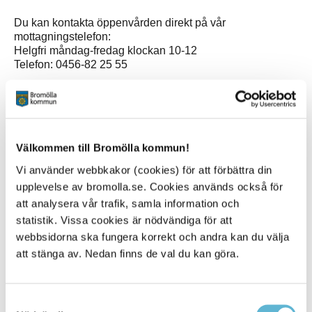
Du kan kontakta öppenvården direkt på vår
mottagningstelefon:
Helgfri måndag-fredag klockan 10-12
Telefon: 0456-82 25 55
Vi tror på individen och familjens egna resurser och finns
till för att stötta våra medborgare.
På öppenvården arbetar behandlare, skolsocionom och
Välkommen till Bromölla kommun!
ungdomssekreterare som har utbildning och erfarenheter
inom socialt arbete. Vi har tystnadsplikt och det kostar
Vi använder webbkakor (cookies) för att förbättra din
ingenting att komma till oss.
upplevelse av bromolla.se. Cookies används också för
att analysera vår trafik, samla information och
statistik. Vissa cookies är nödvändiga för att
webbsidorna ska fungera korrekt och andra kan du välja
Kontakt
att stänga av. Nedan finns de val du kan göra.
André Jöraas
Enhetschef
0456-82 20 38
Samtyckesval
andre.joraas@bromolla.se