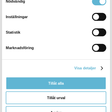
Nödvändig
Inställningar
Sidan senast uppdaterad:
den 18 May 2026
Statistik
Marknadsföring
Visa detaljer
KONTAKT
Tillåt alla
Besöksadress
Tillåt urval
Kommunhuset, Storgatan 48
Postadress