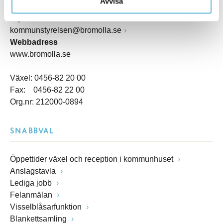
Avvisa
Box 18, 295 21 Bromölla
E-post
kommunstyrelsen@bromolla.se
Webbadress
www.bromolla.se
Växel: 0456-82 20 00
Fax: 0456-82 22 00
Org.nr: 212000-0894
SNABBVAL
Öppettider växel och reception i kommunhuset
Anslagstavla
Lediga jobb
Felanmälan
Visselblåsarfunktion
Blankettsamling