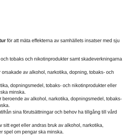
tur
för att mäta effekterna av samhällets insatser med sju
el och tobaks och nikotinprodukter samt skadeverkningarna
 orsakade av alkohol, narkotika, dopning, tobaks- och
ika, dopningsmedel, tobaks- och nikotinprodukter eller
 ska minska.
er beroende av alkohol, narkotika, dopningsmedel, tobaks-
nska.
från sina förutsättningar och behov ha tillgång till vård
itt eget eller andras bruk av alkohol, narkotika,
er spel om pengar ska minska.