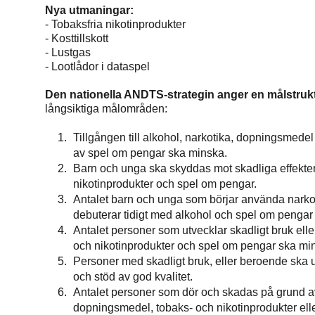
Nya utmaningar:
- Tobaksfria nikotinprodukter
- Kosttillskott
- Lustgas
- Lootlådor i dataspel
Den nationella ANDTS-strategin anger en målstruk
långsiktiga målområden:
Tillgången till alkohol, narkotika, dopningsmed
av spel om pengar ska minska.
Barn och unga ska skyddas mot skadliga effekter
nikotinprodukter och spel om pengar.
Antalet barn och unga som börjar använda narkot
debuterar tidigt med alkohol och spel om pengar
Antalet personer som utvecklar skadligt bruk ell
och nikotinprodukter och spel om pengar ska mi
Personer med skadligt bruk, eller beroende ska uti
och stöd av god kvalitet.
Antalet personer som dör och skadas på grund av s
dopningsmedel, tobaks- och nikotinprodukter ell