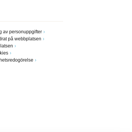
 av personuppgifter
drat på webbplatsen
latsen
kies
ghetsredogörelse