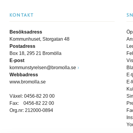
KONTAKT
S
Besöksadress
Öp
Kommunhuset, Storgatan 48
An
Postadress
Le
Box 18, 295 21 Bromölla
Fe
E-post
Vi
kommunstyrelsen@bromolla.se
Bl
Webbadress
E-t
www.bromolla.se
E-
Ku
Växel: 0456-82 20 00
Si
Fax: 0456-82 22 00
Pr
Org.nr: 212000-0894
Fa
In
Yo