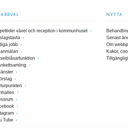
NABBVAL
NYTTA
pettider växel och reception i kommunhuset
Behandling
slagstavla
Senast än
diga jobb
Om webbp
lanmälan
Kakor, coo
sselblåsarfunktion
Tillgängli
ankettsamling
jänster
förslag
lturpunkten
mhallen
essrum
cebook
stagram
u Tube