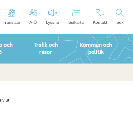
Translate
A-Ö
Lyssna
Sidkarta
Kontakt
Sök
o och
Trafik och
Kommun och
ö
resor
politik
riv ut