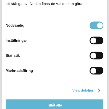
och kriser i samhället
att stänga av. Nedan finns de val du kan göra.
Samtyckesval
Kontakt
Nödvändig
Anders Haglund
Räddningschef
Inställningar
0456-82 20 67
anders.haglund@bromolla.se
Statistik
Marknadsföring
Sidan senast uppdaterad:
den 14 April 2026
Visa detaljer
Tillåt alla