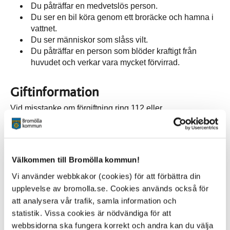
Du påträffar en medvetslös person.
Du ser en bil köra genom ett broräcke och hamna i
vattnet.
Du ser människor som slåss vilt.
Du påträffar en person som blöder kraftigt från
huvudet och verkar vara mycket förvirrad.
Giftinformation
Vid misstanke om förgiftning ring 112 eller
Giftinformationscentralen 08-33 12 31.
I en situation som inte kräver akut hjälp ring något av
dess nummer:
Välkommen till Bromölla kommun!
1177 - Sjukvårdsrådgivning, öppet dygnet runt
Vi använder webbkakor (cookies) för att förbättra din
upplevelse av bromolla.se. Cookies används också för
114 14 - Polisens nummer vid icke akuta händelser
att analysera vår trafik, samla information och
113 13 - Sveriges nationella informationsnummer. Dit kan
statistik. Vissa cookies är nödvändiga för att
du ringa om du vill få information vid allvarliga olyckor
webbsidorna ska fungera korrekt och andra kan du välja